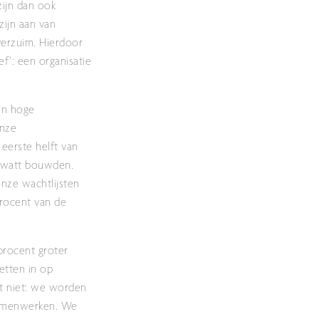
zijn dan ook
zijn aan van
verzuim. Hierdoor
f’: een organisatie
en hoge
onze
eerste helft van
gawatt bouwden.
nze wachtlijsten
procent van de
procent groter
etten in op
it niet: we worden
 samenwerken. We