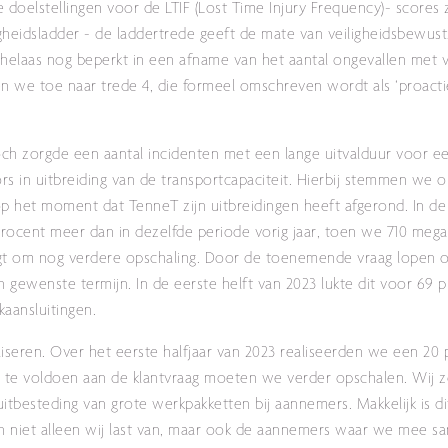
doelstellingen voor de LTIF (Lost Time Injury Frequency)- scores 
gheidsladder - de laddertrede geeft de mate van veiligheidsbewust
ch helaas nog beperkt in een afname van het aantal ongevallen met 
n we toe naar trede 4, die formeel omschreven wordt als ‘proactie
h zorgde een aantal incidenten met een lange uitvalduur voor e
ors in uitbreiding van de transportcapaciteit. Hierbij stemmen we 
 het moment dat TenneT zijn uitbreidingen heeft afgerond. In de 
 procent meer dan in dezelfde periode vorig jaar, toen we 710 me
aagt om nog verdere opschaling. Door de toenemende vraag lopen o
 gewenste termijn. In de eerste helft van 2023 lukte dit voor 69 
kaansluitingen.
iseren. Over het eerste halfjaar van 2023 realiseerden we een 20 
Om te voldoen aan de klantvraag moeten we verder opschalen. Wij z
uitbesteding van grote werkpakketten bij aannemers. Makkelijk is d
en niet alleen wij last van, maar ook de aannemers waar we mee