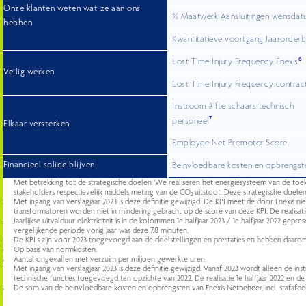
Onze klanten weten wat ze aan ons
% Maatwerk Aansluitingen wensda
hebben
Kwantitatieve voortgang Jaarorder
6
Lost Time Injury Frequency Enexis
Veilig werken
Lost Time Injury Frequency contrac
Instroom # fte schaars technisch
7
personeel
Elkaar versterken
Employee Net Promoter Score
Financieel solide blijven
Beïnvloedbare kosten en opbrengst
1
Met betrekking tot de strategische doelen ‘We realiseren het energiesysteem van de toek
stakeholders respectievelijk middels meting van de CO
uitstoot. Deze strategische doelen
2
2
Met ingang van verslagjaar 2023 is deze definitie gewijzigd. De KPI meet de door Enexi
transformatoren worden niet in mindering gebracht op de score van deze KPI. De realisatie 
3
Jaarlijkse uitvalduur elektriciteit is in de kolommen 1e halfjaar 2023 / 1e halfjaar 2022 gepre
vergelijkende periode vorig jaar was deze 7,8 minuten.
4
De KPI's zijn voor 2023 toegevoegd aan de doelstellingen en prestaties en hebben daarom 
5
Op basis van normkosten.
6
Aantal ongevallen met verzuim per miljoen gewerkte uren
7
Met ingang van verslagjaar 2023 is deze definitie gewijzigd. Vanaf 2023 wordt alleen de inst
technische functies toegevoegd ten opzichte van 2022. De realisatie 1e halfjaar 2022 en de 
8
De som van de beïnvloedbare kosten en opbrengsten van Enexis Netbeheer, incl. stafafde