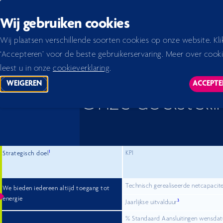
Back to homepage
Wij gebruiken cookies
Home 2026
Halfjaarbericht
Halfjaarbericht 2023
Onze doelstellingen en prestaties
Wij plaatsen verschillende soorten cookies op onze website. Kli
‘Accepteren’ voor de beste gebruikerservaring. Meer over cook
leest u in onze
cookieverklaring
.
WEIGEREN
ACCEPTE
TRACKING SCRIPTS
TR
Onze doelstelli
1
KPI
Strategisch doel
Technisch gerealiseerde netcapacite
We bieden iedereen altijd toegang tot
energie
3
Jaarlijkse uitvalduur
% Standaard Aansluitingen wensda