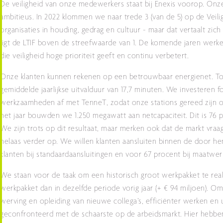
De veiligheid van onze medewerkers staat bij Enexis voorop. Onze 
ambitieus. In 2022 klommen we naar trede 3 (van de 5) op de Veili
organisaties in houding, gedrag en cultuur - maar dat vertaalt zi
ligt de LTIF boven de streefwaarde van 1. De komende jaren werke
die veiligheid hoge prioriteit geeft en continu verbetert.
Onze klanten kunnen rekenen op een betrouwbaar energienet. Toc
gemiddelde jaarlijkse uitvalduur van 17,7 minuten. We investeren f
werkzaamheden af met TenneT, zodat onze stations gereed zijn op
het jaar bouwden we 1.250 megawatt aan netcapaciteit. Dit is 76
We zijn trots op dit resultaat, maar merken ook dat de markt vr
helaas verder op. We willen klanten aansluiten binnen de door hen
klanten bij standaardaansluitingen en voor 67 procent bij maatwer
We staan voor de taak om een historisch groot werkpakket te real
werkpakket dan in dezelfde periode vorig jaar (+ € 94 miljoen). 
werving en opleiding van nieuwe collega’s, efficiënter werken en 
geconfronteerd met de schaarste op de arbeidsmarkt. Hier hebb