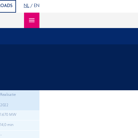
OADS
NL
/
EN
Open content navigation
Realisatie
2022
1.670 MW
14,0 min
-