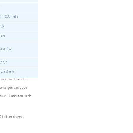
-
€ 1.027 mln
1,9
3,0
314 fte
27,2
€ 512 mln
mago van Enexis bij
 Vervangen van oude
duur 11,2 minuten. In de
3 zijn er diverse