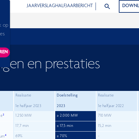
ZOEK ARTIKELEN
JAARVERSLAG
HALFJAARBERICHT
DOWNL
k op
ies
REN
ACKING SCRIPTS, THIS WILL RELOAD THE PAGE.
ngen en prestaties
Realisatie
Doelstelling
Realisatie
1e halfjaar 2023
2023
1e halfjaar 2022
2
1.250 MW
≥ 2.000 MW
710 MW
it
17,7 min
≤ 17,5 min
15,2 min
4
69%
≥ 70%
-
tum