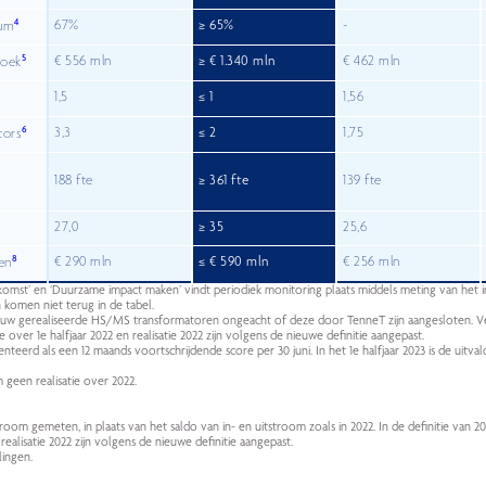
4
67%
≥ 65%
-
tum
5
€ 556 mln
≥ € 1.340 mln
€ 462 mln
boek
1,5
≤ 1
1,56
6
3,3
≤ 2
1,75
tors
188 fte
≥ 361 fte
139 fte
27,0
≥ 35
25,6
8
€ 290 mln
≤ € 590 mln
€ 256 mln
en
omst’ en ‘Duurzame impact maken’ vindt periodiek monitoring plaats middels meting van het i
 komen niet terug in de tabel.
s nieuw gerealiseerde HS/MS transformatoren ongeacht of deze door TenneT zijn aangesloten.
over 1e halfjaar 2022 en realisatie 2022 zijn volgens de nieuwe definitie aangepast.
senteerd als een 12 maands voortschrijdende score per 30 juni. In het 1e halfjaar 2023 is de uitval
geen realisatie over 2022.
room gemeten, in plaats van het saldo van in- en uitstroom zoals in 2022. In de definitie van 202
realisatie 2022 zijn volgens de nieuwe definitie aangepast.
lingen.