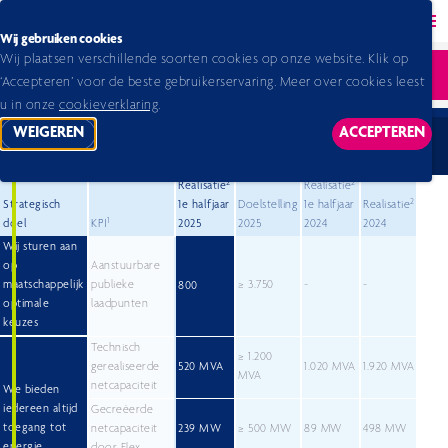
Back to homepage
Ope
Wij gebruiken cookies
Wij plaatsen verschillende soorten cookies op onze website. Klik op
Home 2026
Halfjaarbericht
Halfjaarbericht 2025
Ope
‘Accepteren’ voor de beste gebruikerservaring. Meer over cookies leest
Onze doelstellingen en prestaties
u in onze
cookieverklaring
.
WEIGEREN
ACCEPTEREN
TRACKING SCRIPTS
TRACKING
Onze doelstellingen en prestaties
2
2
Realisatie
Realisatie
2
Strategisch
1e halfjaar
Doelstelling
1e halfjaar
Realisatie
1
doel
KPI
2025
2025
2024
2024
Wij sturen aan
op
Aanstuurbare
maatschappelijk
publieke
≥ 3.750
-
-
800
optimale
laadpunten
keuzes
Technisch
≥ 1.200
gerealiseerde
520 MVA
1.020 MVA
1.920 MVA
MVA
netcapaciteit
We bieden
iedereen altijd
Gecreëerde
toegang tot
netcapaciteit
239 MW
≥ 500 MW
89 MW
498 MW
energie