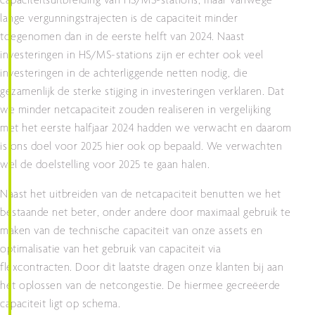
capaciteitsuitbreiding van HS/MS-stations, maar vanwege
lange vergunningstrajecten is de capaciteit minder
toegenomen dan in de eerste helft van 2024. Naast
investeringen in HS/MS-stations zijn er echter ook veel
investeringen in de achterliggende netten nodig, die
gezamenlijk de sterke stijging in investeringen verklaren. Dat
we minder netcapaciteit zouden realiseren in vergelijking
met het eerste halfjaar 2024 hadden we verwacht en daarom
is ons doel voor 2025 hier ook op bepaald. We verwachten
wel de doelstelling voor 2025 te gaan halen.
Naast het uitbreiden van de netcapaciteit benutten we het
bestaande net beter, onder andere door maximaal gebruik te
maken van de technische capaciteit van onze assets en
optimalisatie van het gebruik van capaciteit via
flexcontracten. Door dit laatste dragen onze klanten bij aan
het oplossen van de netcongestie. De hiermee gecreëerde
capaciteit ligt op schema.