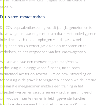
we aanvullende wervingscampagnes voor uitvoerders
gepland.
Duurzame impact maken
De CO₂-equivalentbesparing wordt jaarlijks gemeten en is
halverwege het jaar nog niet beschikbaar. Het onderliggende
beleid richt zich op het ophogen van de gaslekzoek-
frequentie om zo eerder gaslekken op te sporen en te
verhelpen, en het vergroenen van het leasewagenpark.
We streven naar een evenwichtigere man/vrouw-
verhouding in leidinggevende functies, maar lopen
momenteel achter op schema. Om de bewustwording en
toepassing in de praktijk te vergroten, hebben we de interne
organisatie meegenomen middels een training in het
objectief werven en selecteren en wordt er gestimuleerd
om vrouwen aan te nemen in leidinggevende functies.