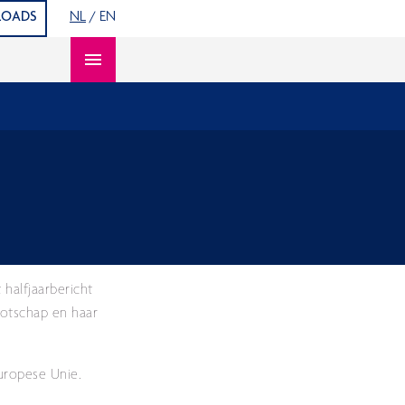
OADS
NL
/
EN
Open content navigation
halfjaarbericht
ootschap en haar
Europese Unie.