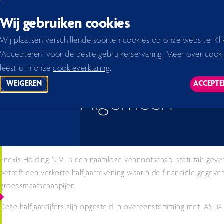
Back to homepage
Wij gebruiken cookies
Home 2026
Halfjaarbericht
Toelichting op de geconsolideerde halfjaarcijfers
Algemee
Wij plaatsen verschillende soorten cookies op onze website. Kli
‘Accepteren’ voor de beste gebruikerservaring. Meer over cook
leest u in onze
cookieverklaring
.
WEIGEREN
ACCEPTE
TRACKING SCRIPTS
TR
Algemeen
Enexis Holding N.V. is een naamloze vennootschap, statutair geves
betreft een verkorte halfjaarrekening waarin de financiële gegev
groepsmaatschappijen.
Deze halfjaarcijfers zijn opgesteld in overeenstemming met IAS 34 