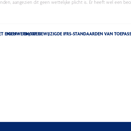
den, aangezien dit geen wettelijke plicht is. Er heeft wel een be
ET EIGEN VERMOGEN
NIEUWE EN/OF GEWIJZIGDE IFRS-STANDAARDEN VAN TOEPASSI