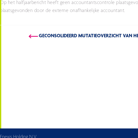
Op het halfjaarbericht heeft geen accountantscontrole plaatsgevon
plaatsgevonden door de externe onafhankelijke accountant.
GECONSOLIDEERD MUTATIEOVERZICHT VAN H
Enexis Holding N.V.