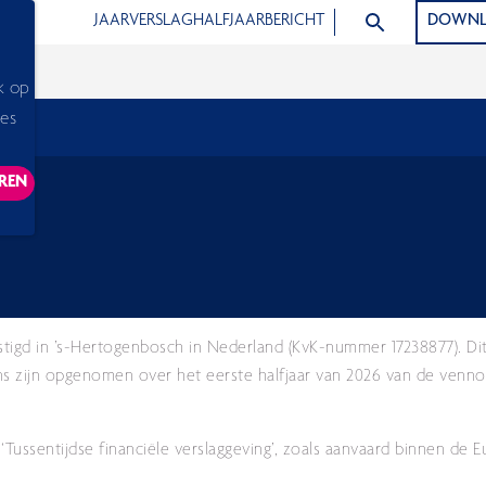
ZOEK ARTIKELEN
JAARVERSLAG
HALFJAARBERICHT
DOWNL
n
k op
ies
REN
ACKING SCRIPTS, THIS WILL RELOAD THE PAGE.
tigd in ’s-Hertogenbosch in Nederland (KvK-nummer 17238877). Dit 
ens zijn opgenomen over het eerste halfjaar van 2026 van de venn
‘Tussentijdse financiële verslaggeving’, zoals aanvaard binnen de 