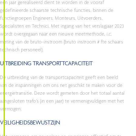
een jaar gerealiseerd dient te worden in de vooraf
gedefinieerde schaarste technische functies, binnen de
functiegroepen Engineers, Monteurs, Uitvoerders,
Specialisten en Technici. Met ingang van het verslagjaar 2023
wordt overgegaan naar een nieuwe meetmethode, i.c.
meting van de bruto-instroom (bruto instroom # fte schaars
technisch personeel).
UITBREIDING TRANSPORTTCAPACITEIT
De uitbreiding van de transportcapaciteit geeft een beeld
van de inspanningen om ons net geschikt te maken voor de
energietransitie. Deze wordt gemeten door het totaal aantal
aangesloten trafo’s (in een jaar) te vermenigvuldigen met het
vermogen.
VEILIGHEIDSBEWUSTZIJN