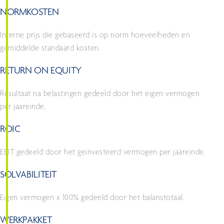
NORMKOSTEN
Interne prijs die gebaseerd is op norm hoeveelheden en
gemiddelde standaard kosten.
RETURN ON EQUITY
Resultaat na belastingen gedeeld door het eigen vermogen
per jaareinde.
ROIC
EBIT gedeeld door het geïnvesteerd vermogen per jaareinde.
SOLVABILITEIT
Eigen vermogen x 100% gedeeld door het balanstotaal.
WERKPAKKET