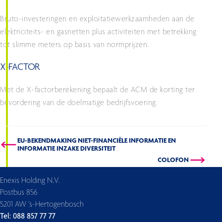
Bruto-investeringen en exploitatiewerkzaamheden aan de
elektriciteits- en gasnetten plus activiteiten met betrekking
tot slimme meters op basis van normprijzen.
X-FACTOR
Met de X-factorberekening bepaalt de ACM de korting ter
bevordering van de doelmatige bedrijfsvoering.
EU-BEKENDMAKING NIET-FINANCIËLE INFORMATIE EN
INFORMATIE INZAKE DIVERSITEIT
COLOFON
Enexis Holding N.V.
Postbus 856
5201 AW ’s-Hertogenbosch
Tel: 088 857 77 77