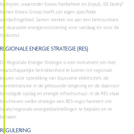
bedrijven, waaronder Enexis Netbeheer en Enpuls. Elk bedrijf
binnen Enexis Groep heeft zijn eigen specifieke
aandachtsgebied. Samen werken we aan een betrouwbare
en duurzame energievoorziening voor vandaag én voor de
toekomst.
REGIONALE ENERGIE STRATEGIE (RES)
De Regionale Energie Strategie is een instrument om met
maatschappelijke betrokkenheid te komen tot regionale
keuzes voor opwekking van duurzame elektriciteit, de
warmtetransitie in de gebouwde omgeving en de daarvoor
benodigde opslag en energie infrastructuur. In de RES staat
beschreven welke strategie een RES-regio hanteert om
lokale/regionale energiedoelstellingen te bepalen en te
behalen.
REGULERING