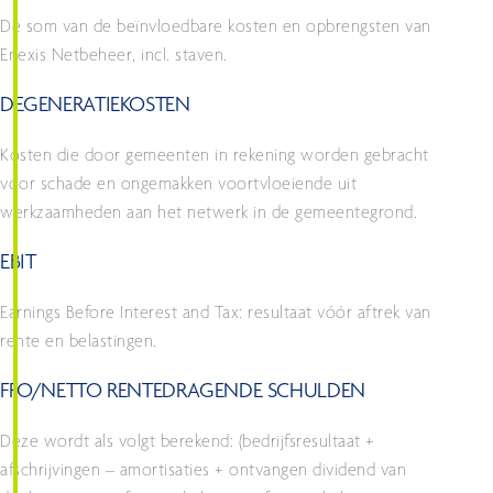
De som van de beïnvloedbare kosten en opbrengsten van
Enexis Netbeheer, incl. staven.
DEGENERATIEKOSTEN
Kosten die door gemeenten in rekening worden gebracht
voor schade en ongemakken voortvloeiende uit
werkzaamheden aan het netwerk in de gemeentegrond.
EBIT
Earnings Before Interest and Tax: resultaat vóór aftrek van
rente en belastingen.
FFO/NETTO RENTEDRAGENDE SCHULDEN
Deze wordt als volgt berekend: (bedrijfsresultaat +
afschrijvingen – amortisaties + ontvangen dividend van