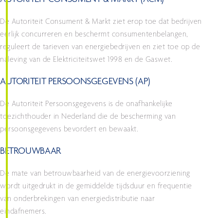
AUTORITEIT CONSUMENT & MARKT (ACM)
De Autoriteit Consument & Markt ziet erop toe dat bedrijven
eerlijk concurreren en beschermt consumentenbelangen,
reguleert de tarieven van energiebedrijven en ziet toe op de
naleving van de Elektriciteitswet 1998 en de Gaswet.
AUTORITEIT PERSOONSGEGEVENS (AP)
De Autoriteit Persoonsgegevens is de onafhankelijke
toezichthouder in Nederland die de bescherming van
persoonsgegevens bevordert en bewaakt.
BETROUWBAAR
De mate van betrouwbaarheid van de energievoorziening
wordt uitgedrukt in de gemiddelde tijdsduur en frequentie
van onderbrekingen van energiedistributie naar
eindafnemers.