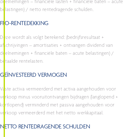
deelnemingen – financiële lasten + financiële baten – acute
belastingen) / netto rentedragende schulden.
FFO-RENTEDEKKING
Deze wordt als volgt berekend: (bedrijfsresultaat +
afschrijvingen – amortisaties + ontvangen dividend van
deelnemingen + financiële baten – acute belastingen) /
betaalde rentelasten.
GEÏNVESTEERD VERMOGEN
Vaste activa vermeerderd met activa aangehouden voor
verkoop minus vooruitontvangen bijdragen (langlopend +
kortlopend) verminderd met passiva aangehouden voor
verkoop vermeerderd met het netto werkkapitaal.
NETTO RENTEDRAGENDE SCHULDEN