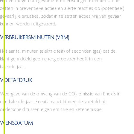
Het vermogen om gevoelens en ervaringen effectief om te
zetten in preventieve acties en alerte reacties op (potentieel)
gevaarlijke situaties, zodat in te zetten acties vrij van gevaar
kunnen worden uitgevoerd.
VERBRUIKERSMINUTEN (VBM)
Het aantal minuten (elektriciteit) of seconden (gas) dat de
klant gemiddeld geen energietoevoer heeft in een
kalenderjaar.
VOETAFDRUK
Weergave van de omvang van de CO
-emissie van Enexis in
2
een kalenderjaar. Enexis maakt binnen de voetafdruk
onderscheid tussen eigen emissie en ketenemissie.
WENSDATUM