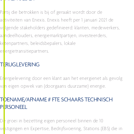
Partij die betrokken is bij of geraakt wordt door de
activiteiten van Enexis. Enexis heeft per 1 januari 2021 de
volgende stakeholders gedefinieerd: klanten, medewerkers,
aandeelhouders, energiemarktpartijen, investeerders,
ketenpartners, beleidsbepalers, lokale
energietransitiepartners.
TERUGLEVERING
Energielevering door een klant aan het energienet als gevolg
van eigen opwek van (doorgaans duurzame) energie.
TOENAME/AFNAME # FTE SCHAARS TECHNISCH
PERSONEEL
De groei in bezetting eigen personeel binnen de 10
vestigingen en Expertise, Bedrijfsvoering, Stations (EBS) die in