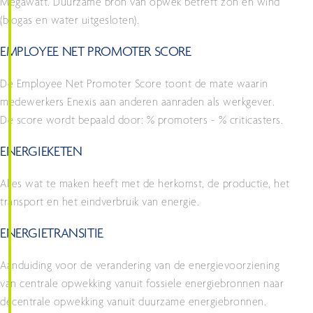
Megawatt. Duurzame bron van opwek betreft zon en wind
(biogas en water uitgesloten).
EMPLOYEE NET PROMOTER SCORE
De Employee Net Promoter Score toont de mate waarin
medewerkers Enexis aan anderen aanraden als werkgever.
De score wordt bepaald door: % promoters - % criticasters.
ENERGIEKETEN
Alles wat te maken heeft met de herkomst, de productie, het
transport en het eindverbruik van energie.
ENERGIETRANSITIE
Aanduiding voor de verandering van de energievoorziening
van centrale opwekking vanuit fossiele energiebronnen naar
decentrale opwekking vanuit duurzame energiebronnen.