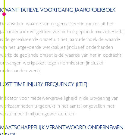
KWANTITATIEVE VOORTGANG JAARORDERBOEK
De absolute waarde van de gerealiseerde omzet uit het
jaarorderboek vergelijken we met de geplande omzet. Hierbij
is de gerealiseerde omzet uit het jaarorderboek de waarde
van het uitgevoerde werkpakket (inclusief onderhanden
werk); de geplande omzet is de waarde van het in opdracht
ontvangen werkpakket tegen normkosten (inclusief
onderhanden werk).
LOST TIME INJURY FREQUENCY (LTIF)
Indicator voor medewerkersveiligheid in de uitvoering van
werkzaamheden uitgedrukt in het aantal ongevallen met
verzuim per 1 miljoen gewerkte uren.
MAATSCHAPPELIJK VERANTWOORD ONDERNEMEN