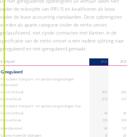
De niet-gereguleerde opbrengsten uit verhuur vallen niet
onder de reikwijdte van IFRS 15 en kwalificeren als lease
onder de lease accounting standaarden. Deze opbrengsten
worden als aparte categorie onder de netto-omzet
geclassificeerd, niet zijnde contracten met klanten. In de
specificatie van de netto-omzet is een nadere splitsing naar
gereguleerd en niet-gereguleerd gemaakt:
€ miljoen
2022
2021
Gereguleerd
Periodieke transport- en aansluitvergoedingen
Elektriciteit
Grootverbruik
402
366
Kleinverbruik
672
617
Periodieke transport- en aansluitvergoedingen Gas
Grootverbruik
42
42
Kleinverbruik
310
304
Meetdiensten
141
137
Geamortiseerde bijdragen
31
26