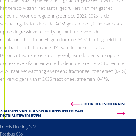
methode, waarbij de versnellingsfactor gebaseerd wordt op
het tempo waarin het aantal gebruikers van het gasnet
afneemt. Voor de reguleringsperiode 2022-2026 is de
versnellingsfactor door de ACM gesteld op 1,2. De overstap
op de degressieve afschrijvingsmethode voor de
regulatorische afschrijvingen door de ACM heeft geleid tot
een fractionele toename (1%) van de omzet in 2022.
De omzet van Enexis zal als gevolg van de overstap op de
degressieve afschrijvingsmethode in de jaren 2023 tot en met
2024 naar verwachting eveneens fractioneel toenemen (0-1%)
en vervolgens vanaf 2025 fractioneel afnemen (0-1%).
5. OORLOG IN OEKRAÏNE
2. KOSTEN VAN TRANSPORTDIENSTEN EN VAN
DISTRIBUTIEVERLIEZEN
Enexis Holding N.V.
Postbus 856