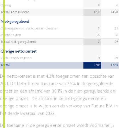
Overig
12
6
Totaal gereguleerd
1.610
1.498
Niet-gereguleerd
Opbrengsten uit verkopen en diensten
51
62
Meetdiensten
20
35
Totaal niet-gereguleerd
71
97
Overige netto-omzet
Verhuuropbrengsten
24
39
Totaal
1.705
1.634
De netto-omzet is met 4,3% toegenomen ten opzichte van
2021. Dit betreft een toename van 7,5% in de gereguleerde
omzet en een afname van 30,1% in de niet-gereguleerde en
overige omzet. De afname in de niet-gereguleerde en
overige omzet is te wijten aan de verkoop van Fudura B.V. in
het derde kwartaal van 2022.
De toename in de gereguleerde omzet wordt voornamelijk