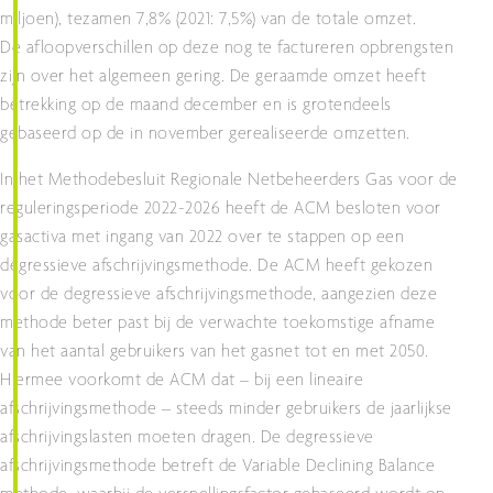
miljoen), tezamen 7,8% (2021: 7,5%) van de totale omzet.
De afloopverschillen op deze nog te factureren opbrengsten
zijn over het algemeen gering. De geraamde omzet heeft
betrekking op de maand december en is grotendeels
gebaseerd op de in november gerealiseerde omzetten.
In het Methodebesluit Regionale Netbeheerders Gas voor de
reguleringsperiode 2022-2026 heeft de ACM besloten voor
gasactiva met ingang van 2022 over te stappen op een
degressieve afschrijvingsmethode. De ACM heeft gekozen
voor de degressieve afschrijvingsmethode, aangezien deze
methode beter past bij de verwachte toekomstige afname
van het aantal gebruikers van het gasnet tot en met 2050.
Hiermee voorkomt de ACM dat – bij een lineaire
afschrijvingsmethode – steeds minder gebruikers de jaarlijkse
afschrijvingslasten moeten dragen. De degressieve
afschrijvingsmethode betreft de Variable Declining Balance