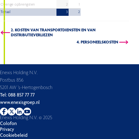
Overige opbrengsten
2
1
Totaal
3
2
2. KOSTEN VAN TRANSPORTDIENSTEN EN VAN
DISTRIBUTIEVERLIEZEN
4. PERSONEELSKOSTEN
Enexis Holding N.V.
Postbus 856
5201 AW ’s-Hertogenbosch
Tel: 088 857 77 77
www.enexisgroep.nl
Enexis Holding N.V. © 2025
Colofon
Privacy
Cookiebeleid