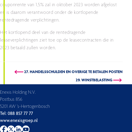
couponrente van 1,5% zal in oktober 2023 worden afgelost
en is daarom verantwoord onder de kortlopende
rentedragende verplichtingen.
Het kortlopend deel van de rentedragende
leaseverplichtingen ziet toe op de leasecontracten die in
2023 betaald zullen worden.
27. HANDELSSCHULDEN EN OVERIGE TE BETALEN POSTEN
29. WINSTBELASTING
Enexis Holding N.V.
Postbus 856
5201 AW ’s-Hertogenbosch
Tel: 088 857 77 77
www.enexisgroep.nl