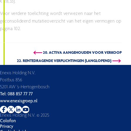
€ 28,33).
Voor verdere toelichting wordt verwezen naar het
geconsolideerd mutatieoverzicht van het eigen vermogen op
pagina 102.
20. ACTIVA AANGEHOUDEN VOOR VERKOOP
22. RENTEDRAGENDE VERPLICHTINGEN (LANGLOPEND)
Enexis Holding N.V.
Postbus 856
5201 AW ’s-Hertogenbosch
Tel: 088 857 77 77
www.enexisgroep.nl
Enexis Holding N.V. © 2025
Colofon
Privacy