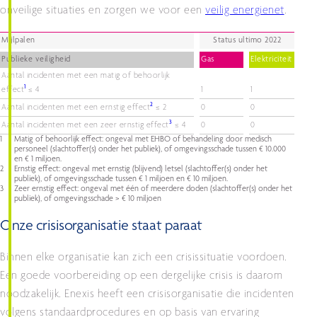
onveilige situaties en zorgen we voor een
veilig energienet
.
Mijlpalen
Status ultimo 2022
Publieke veiligheid
Gas
Elektriciteit
Aantal incidenten met een matig of behoorlijk
1
effect
≤ 4
1
1
2
Aantal incidenten met een ernstig effect
≤ 2
0
0
3
Aantal incidenten met een zeer ernstig effect
≤ 4
0
0
1
Matig of behoorlijk effect: ongeval met EHBO of behandeling door medisch
personeel (slachtoffer(s) onder het publiek), of omgevingsschade tussen € 10.000
en € 1 miljoen.
2
Ernstig effect: ongeval met ernstig (blijvend) letsel (slachtoffer(s) onder het
publiek), of omgevingsschade tussen € 1 miljoen en € 10 miljoen.
3
Zeer ernstig effect: ongeval met één of meerdere doden (slachtoffer(s) onder het
publiek), of omgevingsschade > € 10 miljoen
Onze crisisorganisatie staat paraat
Binnen elke organisatie kan zich een crisissituatie voordoen.
Een goede voorbereiding op een dergelijke crisis is daarom
noodzakelijk. Enexis heeft een crisisorganisatie die incidenten
volgens standaardprocedures en op basis van ervaring