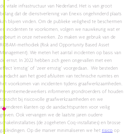
de vitale infrastructuur van Nederland. Het is van groot
belang dat de dienstverlening van Enexis ongehinderd plaats
kan blijven vinden. Om de publieke veiligheid te beschermen
en incidenten te voorkomen, volgen we nauwkeurig wat er
gebeurt in onze netwerken. Zo maken we gebruik van de
ROBAM-methodiek (Risk and Opportunity Based Asset
Management). We meten het aantal incidenten op basis van
de ernst. In 2022 hebben zich geen ongevallen met een
effect ‘ernstig’ of ‘zeer ernstig’ voorgedaan. We besteden
aandacht aan het goed afsluiten van technische ruimtes en
het voorkomen van incidenten tijdens graafwerkzaamheden.
Preventiemedewerkers informeren grondroerders of houden
toezicht bij risicovolle graafwerkzaamheden en we
attenderen klanten op de aandachtspunten voor veilig
graven. Ook vervangen we de laatste jaren oudere
schakelinstallaties (de zogeheten Coq-installaties) en brosse
gasleidingen. Op die manier minimaliseren we het
risico
op