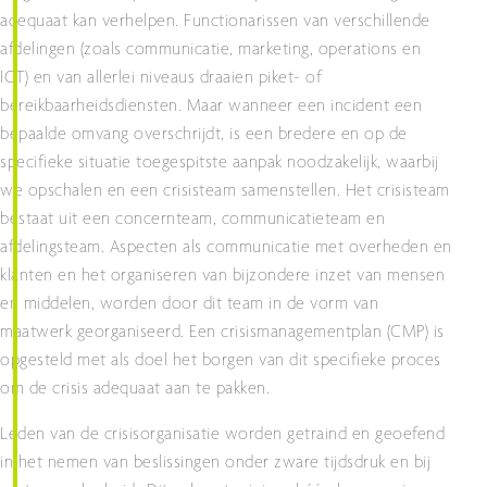
adequaat kan verhelpen. Functionarissen van verschillende
afdelingen (zoals communicatie, marketing, operations en
ICT) en van allerlei niveaus draaien piket- of
bereikbaarheidsdiensten. Maar wanneer een incident een
bepaalde omvang overschrijdt, is een bredere en op de
specifieke situatie toegespitste aanpak noodzakelijk, waarbij
we opschalen en een crisisteam samenstellen. Het crisisteam
bestaat uit een concernteam, communicatieteam en
afdelingsteam. Aspecten als communicatie met overheden en
klanten en het organiseren van bijzondere inzet van mensen
en middelen, worden door dit team in de vorm van
maatwerk georganiseerd. Een crisismanagementplan (CMP) is
opgesteld met als doel het borgen van dit specifieke proces
om de crisis adequaat aan te pakken.
Leden van de crisisorganisatie worden getraind en geoefend
in het nemen van beslissingen onder zware tijdsdruk en bij