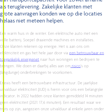
aan transportcapaciteit voor zowel afname
als teruglevering. Zakelijke klanten met
grote aanvragen konden we op die locaties
helaas niet meteen helpen.
Een warm huis in de winter. Een elektrische auto met een
volle batterij. Soepel draaiende machines en installaties.
Onze klanten rekenen op energie. Het is aan ons om
elektriciteit en gas het hele jaar door via
een betrouwbaar en
toegankelijk energienet
naar hun woningen en bedrijven te
brengen. We doen er daarbij alles aan om
risico
's op
(langdurige) onderbrekingen te voorkomen.
Enexis heeft een betrouwbare infrastructuur. De jaarlijkse
uitvalduur elektriciteit (JUD) is hierin voor ons een belangrijke
indicator. In 2022 hadden onze klanten gemiddeld 14 minuten
geen elektriciteit (2021: 17,6 minuten). Een resultaat waar we
trots op zijn, aangezien onze uitvalduur al enkele jaren onder