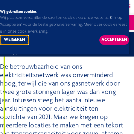
Back to homepage
Ope
Wij gebruiken cookies
Wij plaatsen verschillende soorten cookies op onze website. Klik op
Home 2026
Jaarverslag 2022
Focus op uitvoering van de energietransitie
Ope
‘Accepteren’ voor de beste gebruikerservaring. Meer over cookies leest
Iedereen toegang tot een betrouwbaar energienet
u in onze
cookieverklaring
.
WEIGEREN
ACCEPTEREN
Iedereen toegang tot een betrouwbaar
TRACKING SCRIPTS
TRACKING
energienet
De betrouwbaarheid van ons
elektriciteitsnetwerk was onverminderd
hoog
,
terwijl die van ons gasnetwerk door
twee grote storingen lager was dan vorig
jaar. Intussen steeg het aantal nieuwe
aansluitingen voor elektriciteit ten
opzichte van 2021. Maar we kregen op
meerdere locaties te maken met een tekort