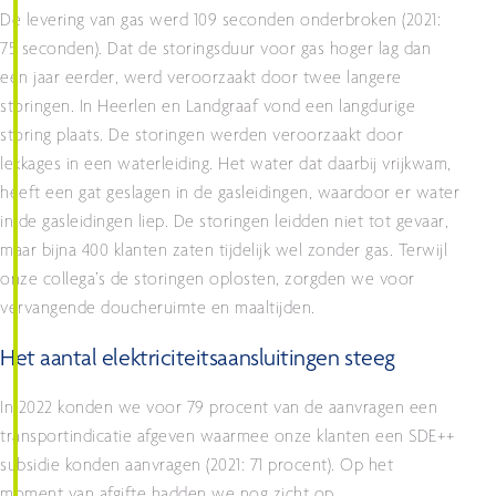
De levering van gas werd 109 seconden onderbroken (2021:
75 seconden). Dat de storingsduur voor gas hoger lag dan
een jaar eerder, werd veroorzaakt door twee langere
storingen. In Heerlen en Landgraaf vond een langdurige
storing plaats. De storingen werden veroorzaakt door
lekkages in een waterleiding. Het water dat daarbij vrijkwam,
heeft een gat geslagen in de gasleidingen, waardoor er water
in de gasleidingen liep. De storingen leidden niet tot gevaar,
maar bijna 400 klanten zaten tijdelijk wel zonder gas. Terwijl
onze collega’s de storingen oplosten, zorgden we voor
vervangende doucheruimte en maaltijden.
Het aantal elektriciteitsaansluitingen steeg
In 2022 konden we voor 79 procent van de aanvragen een
transportindicatie afgeven waarmee onze klanten een SDE++
subsidie konden aanvragen (2021: 71 procent). Op het
moment van afgifte hadden we nog zicht op