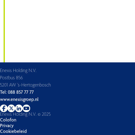
Enexis Holding N.V.
Postbus 856
5201 AW ’s-Hertogenbosch
Tel: 088 857 77 77
www.enexisgroep.nl
Enexis Holding N.V. © 2025
Colofon
Privacy
Cookiebeleid