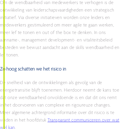
Om de wendbaarheid van medewerkers te verhogen is de
ontwikkeling van leiderschapsvaardigheden een strategisch
initiatief. Via diverse initiatieven worden onze leiders en
medewerkers gestimuleerd om meer agile te gaan werken,
meer lef te tonen en out of the box te denken. In ons
aanname-, management development- en vitaliteitsbeleid
besteden we bewust aandacht aan de skills wendbaarheid en
lef tonen.
Zo hoog schatten we het risico in
De snelheid van de ontwikkelingen als gevolg van de
energietransitie blijft toenemen. Hierdoor neemt de kans toe
dat onze wendbaarheid onvoldoende is en dat dit ons remt
in het doorvoeren van complexe en rigoureuze changes.
Meer algemene achtergrond informatie over dit risico is te
vinden in het hoofdstuk
Transparant communiceren over wat
wel kan
.