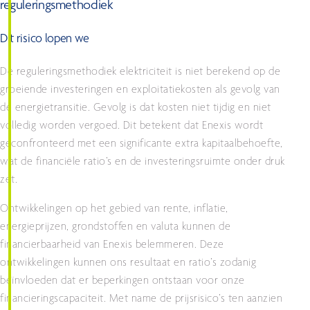
reguleringsmethodiek
Dit risico lopen we
De reguleringsmethodiek elektriciteit is niet berekend op de
groeiende investeringen en exploitatiekosten als gevolg van
de energietransitie. Gevolg is dat kosten niet tijdig en niet
volledig worden vergoed. Dit betekent dat Enexis wordt
geconfronteerd met een significante extra kapitaalbehoefte,
wat de financiële ratio’s en de investeringsruimte onder druk
zet.
Ontwikkelingen op het gebied van rente, inflatie,
energieprijzen, grondstoffen en valuta kunnen de
financierbaarheid van Enexis belemmeren. Deze
ontwikkelingen kunnen ons resultaat en ratio’s zodanig
beïnvloeden dat er beperkingen ontstaan voor onze
financieringscapaciteit. Met name de prijsrisico’s ten aanzien