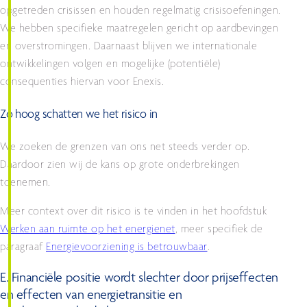
opgetreden crisissen en houden regelmatig crisisoefeningen.
We hebben specifieke maatregelen gericht op aardbevingen
en overstromingen. Daarnaast blijven we internationale
ontwikkelingen volgen en mogelijke (potentiële)
consequenties hiervan voor Enexis.
Zo hoog schatten we het risico in
We zoeken de grenzen van ons net steeds verder op.
Daardoor zien wij de kans op grote onderbrekingen
toenemen.
Meer context over dit risico is te vinden in het hoofdstuk
Werken aan ruimte op het energienet
, meer specifiek de
paragraaf
Energievoorziening is betrouwbaar
.
E. Financiële positie wordt slechter door prijseffecten
en effecten van energietransitie en