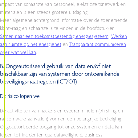
impact van schaarste van personeel, elektriciteitsnetwerk en
materialen is een steeds grotere uitdaging.
Meer algemene achtergrond informatie over de toenemende
klantvraag en schaarste is te vinden in de hoofdstukken
Samen naar een toekomstbestendig energiesysteem,
Werken
aan ruimte op het energienet
en
Transparant communiceren
over wat wel kan
.
B. Ongeautoriseerd gebruik van data en/of niet
beschikbaar zijn van systemen door ontoereikende
beveiligingsmaatregelen (ICT/OT)
Dit risico lopen we
De activiteiten van hackers en cybercriminelen (phishing en
ransomware-aanvallen) vormen een belangrijke bedreiging.
Ongeautoriseerde toegang tot onze systemen en data kan
leiden tot incidenten qua dataveiligheid, business-