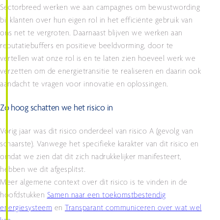
Sectorbreed werken we aan campagnes om bewustwording
bij klanten over hun eigen rol in het efficiënte gebruik van
ons net te vergroten. Daarnaast blijven we werken aan
reputatiebuffers en positieve beeldvorming, door te
vertellen wat onze rol is en te laten zien hoeveel werk we
verzetten om de energietransitie te realiseren en daarin ook
aandacht te vragen voor innovatie en oplossingen.
Zo hoog schatten we het risico in
Vorig jaar was dit risico onderdeel van risico A (gevolg van
schaarste). Vanwege het specifieke karakter van dit risico en
omdat we zien dat dit zich nadrukkelijker manifesteert,
hebben we dit afgesplitst.
Meer algemene context over dit risico is te vinden in de
hoofdstukken
Samen naar een toekomstbestendig
energiesysteem
en
Transparant communiceren over wat wel