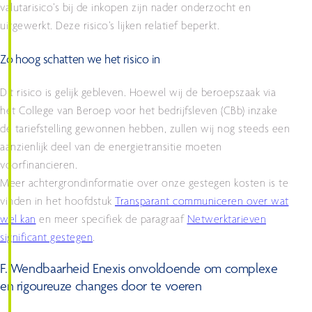
valutarisico’s bij de inkopen zijn nader onderzocht en
uitgewerkt. Deze risico’s lijken relatief beperkt.
Zo hoog schatten we het risico in
Dit risico is gelijk gebleven. Hoewel wij de beroepszaak via
het College van Beroep voor het bedrijfsleven (CBb) inzake
de tariefstelling gewonnen hebben, zullen wij nog steeds een
aanzienlijk deel van de energietransitie moeten
voorfinancieren.
Meer achtergrondinformatie over onze gestegen kosten is te
vinden in het hoofdstuk
Transparant communiceren over wat
wel kan
en meer specifiek de paragraaf
Netwerktarieven
significant gestegen
.
F. Wendbaarheid Enexis onvoldoende om complexe
en rigoureuze changes door te voeren