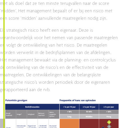
met als doel dat ze ten minste terugvallen naar de score
‘midden’. Het management bepaalt of er bij een risico met
een score ‘midden’ aanvullende maatregelen nodig zijn.
Elk strategisch risico heeft een eigenaar. Deze is
verantwoordelijk voor het nemen van passende maatregelen
en volgt de ontwikkeling van het risico. De maatregelen
worden verwerkt in de bedrijfsplannen van de afdelingen.
Het management bewaakt via de planning- en controlcyclus
de ontwikkeling van de risico’s en de effectiviteit van de
maatregelen. De ontwikkelingen van de belangrijkste
strategische risico’s worden periodiek door de eigenaren
gerapporteerd aan de rvb.