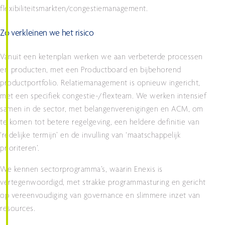
flexibiliteitsmarkten/congestiemanagement.
Zo verkleinen we het risico
Vanuit een ketenplan werken we aan verbeterde processen
en producten, met een Productboard en bijbehorend
productportfolio. Relatiemanagement is opnieuw ingericht,
met een specifiek congestie-/flexteam. We werken intensief
samen in de sector, met belangenverenigingen en ACM, om
te komen tot betere regelgeving, een heldere definitie van
‘redelijke termijn’ en de invulling van ‘maatschappelijk
prioriteren’.
We kennen sectorprogramma’s, waarin Enexis is
vertegenwoordigd, met strakke programmasturing en gericht
op vereenvoudiging van governance en slimmere inzet van
resources.