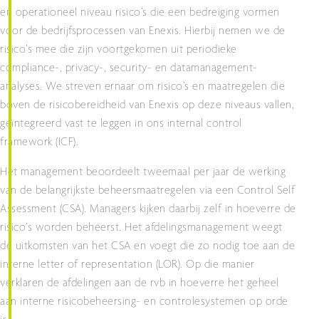
en operationeel niveau risico’s die een bedreiging vormen
voor de bedrijfsprocessen van Enexis. Hierbij nemen we de
risico’s mee die zijn voortgekomen uit periodieke
compliance-, privacy-, security- en datamanagement-
analyses. We streven ernaar om risico’s en maatregelen die
boven de risicobereidheid van Enexis op deze niveaus vallen,
geïntegreerd vast te leggen in ons internal control
framework (ICF).
Het management beoordeelt tweemaal per jaar de werking
van de belangrijkste beheersmaatregelen via een Control Self
Assessment (CSA). Managers kijken daarbij zelf in hoeverre de
risico’s worden beheerst. Het afdelingsmanagement weegt
de uitkomsten van het CSA en voegt die zo nodig toe aan de
interne letter of representation (LOR). Op die manier
verklaren de afdelingen aan de rvb in hoeverre het geheel
aan interne risicobeheersing- en controlesystemen op orde