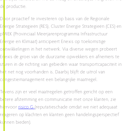
de productie.
Door proactief te investeren op basis van de Regionale
Energie Strategieën (RES), Cluster Energie Strategieën (CES) en
pMIEK (Provinciaal Meerjarenprogramma Infrastructuur
Energie en Klimaat) anticipeert Enexis op toekomstige
ontwikkelingen in het netwerk. Via diverse wegen probeert
Enexis de groei van de duurzame opwekkers en afnemers te
sturen in de richting van gebieden waar transportcapaciteit in
het net nog voorhanden is. Daarbij blijft de uitrol van
congestiemanagement een belangrijke maatregel.
Tevens zijn er veel maatregelen getroffen gericht op een
betere afstemming en communicatie met onze klanten, zie
hiervoor
risico G
(reputatieschade omdat we niet adequaat
reageren op klachten en klanten geen handelingsperspectief
kunnen bieden).