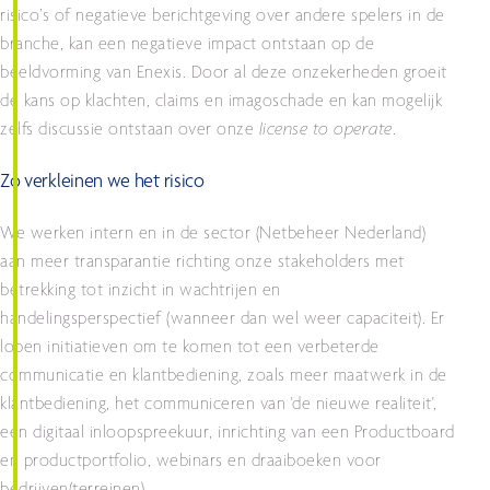
risico’s of negatieve berichtgeving over andere spelers in de
branche, kan een negatieve impact ontstaan op de
beeldvorming van Enexis. Door al deze onzekerheden groeit
de kans op klachten, claims en imagoschade en kan mogelijk
zelfs discussie ontstaan over onze
license to operate
.
Zo verkleinen we het risico
We werken intern en in de sector (Netbeheer Nederland)
aan meer transparantie richting onze stakeholders met
betrekking tot inzicht in wachtrijen en
handelingsperspectief (wanneer dan wel weer capaciteit). Er
lopen initiatieven om te komen tot een verbeterde
communicatie en klantbediening, zoals meer maatwerk in de
klantbediening​, het communiceren van 'de nieuwe realiteit',
een digitaal inloopspreekuur​, inrichting van een Productboard
en productportfolio, webinars en draaiboeken voor