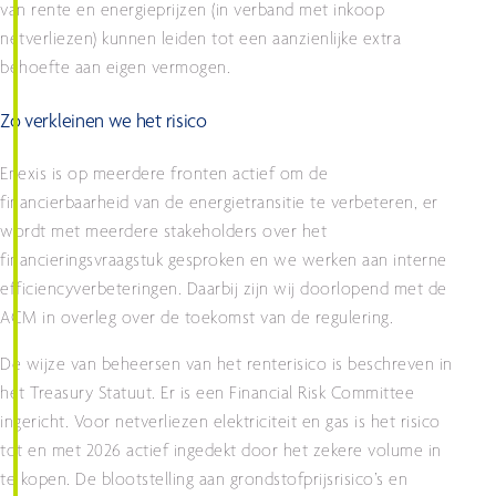
van rente en energieprijzen (in verband met inkoop
netverliezen) kunnen leiden tot een aanzienlijke extra
behoefte aan eigen vermogen.
Zo verkleinen we het risico
Enexis is op meerdere fronten actief om de
financierbaarheid van de energietransitie te verbeteren, er
wordt met meerdere stakeholders over het
financieringsvraagstuk gesproken en we werken aan interne
efficiencyverbeteringen. Daarbij zijn wij doorlopend met de
ACM in overleg over de toekomst van de regulering.
De wijze van beheersen van het renterisico is beschreven in
het Treasury Statuut. Er is een Financial Risk Committee
ingericht. Voor netverliezen elektriciteit en gas is het risico
tot en met 2026 actief ingedekt door het zekere volume in
te kopen.​ De blootstelling aan grondstofprijsrisico’s en