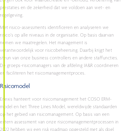
zorgen ook voor waardecreatie en -behoud, verbetering van
prestaties en de zekerheid dat we voldoen aan wet- en
regelgeving.
Met risico-assessments identificeren en analyseren we
risico’s op alle niveaus in de organisatie. Op basis daarvan
nemen we maatregelen. Het management is
verantwoordelijk voor risicobeheersing. Daarbij krijgt het
steun van onze business controllers en andere staffuncties.
De groeps-risicomanagers van de afdeling IA&R coördineren
en faciliteren het risicomanagementproces.
Risicomodel
Enexis hanteert voor risicomanagement het COSO ERM-
model en het Three Lines Model, wereldwijde standaarden
op het gebied van risicomanagement. Op basis van een
extern assessment van onze risicomanagementprocessen in
2022 hebben wij een risk roadmap opgesteld met als doel