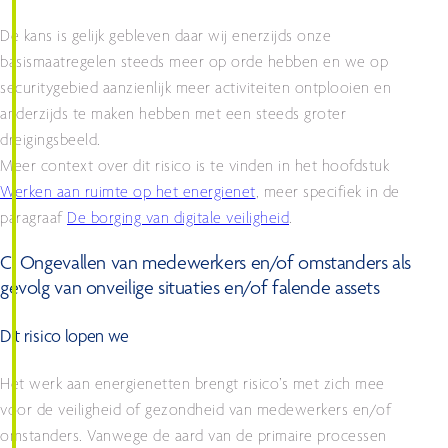
De kans is gelijk gebleven daar wij enerzijds onze
basismaatregelen steeds meer op orde hebben en we op
securitygebied aanzienlijk meer activiteiten ontplooien en
anderzijds te maken hebben met een steeds groter
dreigingsbeeld.
Meer context over dit risico is te vinden in het hoofdstuk
Werken aan ruimte op het energienet
, meer specifiek in de
paragraaf
De borging van digitale veiligheid
.
C. Ongevallen van medewerkers en/of omstanders als
gevolg van onveilige situaties en/of falende assets
Dit risico lopen we
Het werk aan energienetten brengt risico’s met zich mee
voor de veiligheid of gezondheid van medewerkers en/of
omstanders. Vanwege de aard van de primaire processen