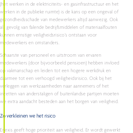
(het werken in de elektriciteits- en gasinfrastructuur en het
werken in de publieke ruimte) is de kans op een ongeval of
gezondheidsschade van medewerkers altijd aanwezig. Ook
als gevolg van falende bedrijfsmiddelen of materiaalfouten
kunnen ernstige veiligheidsrisico’s ontstaan voor
medewerkers en omstanders.
Schaarste van personeel en uitstroom van ervaren
medewerkers (door bijvoorbeeld pensioen) hebben invloed
op vakmanschap en leiden tot een hogere werkdruk en
daarmee tot een verhoogd veiligheidsrisico. Ook bij het
verleggen van werkzaamheden naar aannemers of het
inzetten van anderstaligen of buitenlandse partijen moeten
we extra aandacht besteden aan het borgen van veiligheid.
Zo verkleinen we het risico
Enexis geeft hoge prioriteit aan veiligheid. Er wordt gewerkt