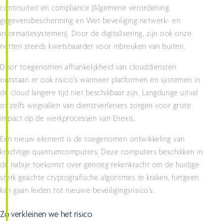
continuïteit en compliance (Algemene verordening
gegevensbescherming en Wet beveiliging netwerk- en
informatiesystemen). Door de digitalisering, zijn ook onze
netten steeds kwetsbaarder voor inbreuken van buiten.
Door toegenomen afhankelijkheid van clouddiensten
ontstaan er ook risico’s wanneer platformen en systemen in
de cloud langere tijd niet beschikbaar zijn. Langdurige uitval
of zelfs wegvallen van dienstverleners zorgen voor grote
impact op de werkprocessen van Enexis.
Een nieuw element is de toegenomen ontwikkeling van
krachtige quantumcomputers. Deze computers beschikken in
de nabije toekomst over genoeg rekenkracht om de huidige
sterk geachte cryptografische algoritmes te kraken, hetgeen
kan gaan leiden tot nieuwe beveiligingsrisico’s.
Zo verkleinen we het risico