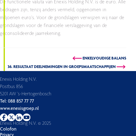
De functionele valuta van Enexis Holding N.V. is de euro. Alle
bedragen zijn, tenzij anders vermeld, opgenomen in
miljoenen euro’s. Voor de grondslagen verwijzen wij naar de
grondslagen voor de financiële verslaggeving van de
geconsolideerde jaarrekening.
ENKELVOUDIGE BALANS
36. RESULTAAT DEELNEMINGEN IN GROEPSMAATSCHAPPIJEN
Enexis Holding N.V.
Postbus 856
5201 AW ’s-Hertogenbosch
Tel: 088 857 77 77
www.enexisgroep.nl
Enexis Holding N.V. © 2025
Colofon
Privacy