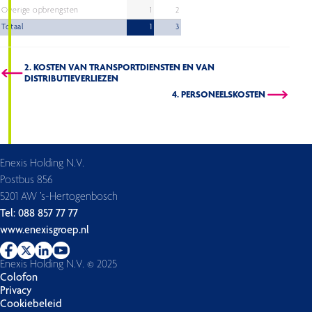
Overige opbrengsten
1
2
Totaal
1
3
2. KOSTEN VAN TRANSPORTDIENSTEN EN VAN
DISTRIBUTIEVERLIEZEN
4. PERSONEELSKOSTEN
Enexis Holding N.V.
Postbus 856
5201 AW ’s-Hertogenbosch
Tel: 088 857 77 77
www.enexisgroep.nl
Enexis Holding N.V. © 2025
Colofon
Privacy
Cookiebeleid