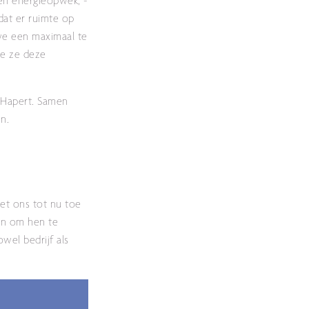
en energieopwek, -
dat er ruimte op
we een maximaal te
oe ze deze
n Hapert. Samen
n.
het ons tot nu toe
en om hen te
wel bedrijf als