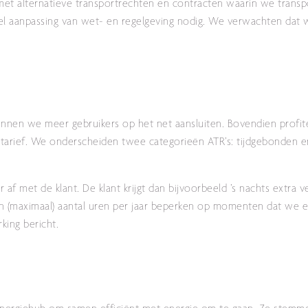
et alternatieve transportrechten en contracten waarin we transpo
el aanpassing van wet- en regelgeving nodig. We verwachten dat 
unnen we meer gebruikers op het net aansluiten. Bovendien profit
r tarief. We onderscheiden twee categorieën ATR’s: tijdgebonden 
 af met de klant. De klant krijgt dan bijvoorbeeld ’s nachts extra 
n (maximaal) aantal uren per jaar beperken op momenten dat we e
king bericht.