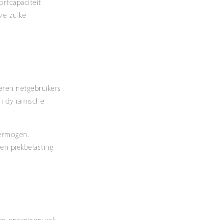
rtcapaciteit
we zulke
eren netgebruikers
en dynamische
vermogen.
en piekbelasting