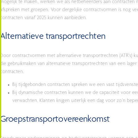
mogelijk te maken, werken we als netbeheerders aan contracten m
afspreken met groepen. Voor dergelijke contractvormen is nog ve
contracten vanaf 2025 kunnen aanbieden.
Alternatieve transportrechten
Door contractvormen met alternatieve transportrechten (ATR’s) k
die gebruikmaken van alternatieve transportrechten van een lage
contracten.
Bij tijdgebonden contracten spreken we een vast tijdsvenster
Bij dynamische contracten kunnen we de capaciteit voor ee
verwachten. Klanten krijgen uiterlijk een dag voor zo’n beper
Groepstransportovereenkomst