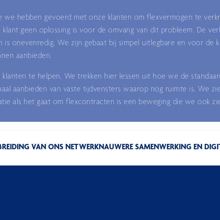
die we hebben gevoerd met onze klanten om flexvermogen te verkr
e klant geen oplossing is voor de omvang van dit probleem. De ve
s onevenredig. We zijn gebaat bij simpel uitlegbare en voor de kl
unnen aanbieden.
klanten te helpen. We trekken hier lessen uit hoe we de standaa
aal aanbieden van vaste tijdvensters waarop nog ruimte is. We zie
ie als het gaat om flexcontracten is een beweging die we ook zie
BREIDING VAN ONS NETWERK
NAUWERE SAMENWERKING EN DIGIT