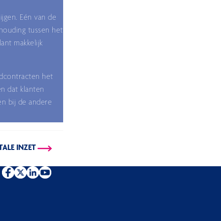
ijgen. Eén van de
rhouding tussen het
ant makkelijk
rdcontracten het
n dat klanten
n bij de andere
ALE INZET