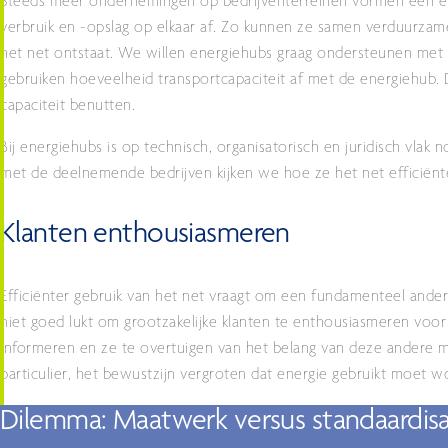
Steeds meer ondernemingen op bedrijventerreinen vormen een e
verbruik en -opslag op elkaar af. Zo kunnen ze samen verduurzame
het net ontstaat. We willen energiehubs graag ondersteunen me
gebruiken hoeveelheid transportcapaciteit af met de energiehub
capaciteit benutten.
Bij energiehubs is op technisch, organisatorisch en juridisch vlak n
met de deelnemende bedrijven kijken we hoe ze het net efficiënt
Klanten enthousiasmeren
Efficiënter gebruik van het net vraagt om een fundamenteel andere
niet goed lukt om grootzakelijke klanten te enthousiasmeren voo
informeren en ze te overtuigen van het belang van deze andere mani
particulier, het bewustzijn vergroten dat energie gebruikt moet 
Dilemma: Maatwerk versus standaardisat