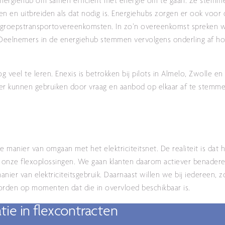
nergiehub om samen efficiënt met energie om te gaan. Ze stemm
n en uitbreiden als dat nodig is. Energiehubs zorgen er ook voor 
t groepstransportovereenkomsten. In zo’n overeenkomst spreken 
. Deelnemers in de energiehub stemmen vervolgens onderling af h
og veel te leren. Enexis is betrokken bij pilots in Almelo, Zwolle e
er kunnen gebruiken door vraag en aanbod op elkaar af te stemme
 manier van omgaan met het elektriciteitsnet. De realiteit is dat 
r onze flexoplossingen. We gaan klanten daarom actiever benader
er van elektriciteitsgebruik. Daarnaast willen we bij iedereen, zo
worden op momenten dat die in overvloed beschikbaar is.
ie in flexcontracten