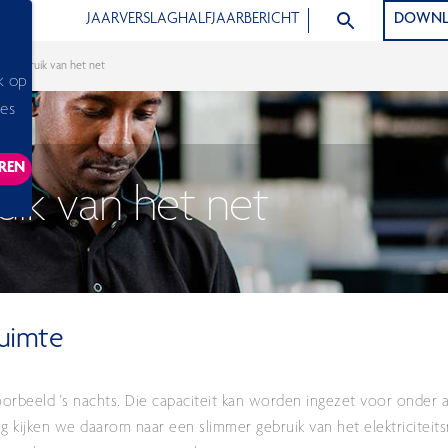
ZOEK ARTIKELEN
JAARVERSLAG
HALFJAARBERICHT
DOWNL
ter gebruik van het net
k op
ies
REN
ACKING SCRIPTS, THIS WILL RELOAD THE PAGE.
uik van het net
uimte
voorbeeld 's nachts. Die capaciteit kan worden ingezet voor onder
ng kijken we daarom naar een slimmer gebruik van het elektriciteit