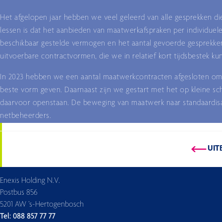
Het afgelopen jaar hebben we veel geleerd van alle gesprekken 
lessen is dat het aanbieden van maatwerkafspraken per individuel
beschikbaar gestelde vermogen en het aantal gevoerde gesprekken i
uitvoerbare contractvormen, die we in relatief kort tijdsbestek k
In 2023 hebben we een aantal maatwerkcontracten afgesloten om 
beste vorm geven. Daarnaast zijn we gestart met het op kleine sch
daarvoor openstaan. De beweging van maatwerk naar standaardisat
netbeheerders.
UIT
Enexis Holding N.V.
Postbus 856
5201 AW ’s-Hertogenbosch
Tel: 088 857 77 77