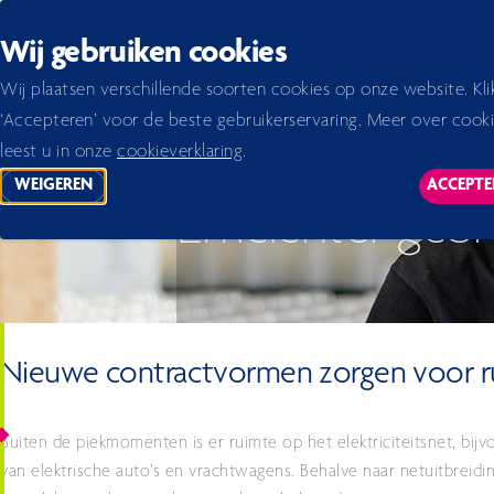
Back to homepage
Wij gebruiken cookies
Home 2026
Jaarverslag 2023
verslag
Werken aan ruimte op het energienet
Efficiën
Wij plaatsen verschillende soorten cookies op onze website. Kli
‘Accepteren’ voor de beste gebruikerservaring. Meer over cook
leest u in onze
cookieverklaring
.
WEIGEREN
ACCEPTE
TRACKING SCRIPTS
TR
Efficiënter gebr
Nieuwe contractvormen zorgen voor r
Buiten de piekmomenten is er ruimte op het elektriciteitsnet, bij
van elektrische auto’s en vrachtwagens. Behalve naar netuitbreidi