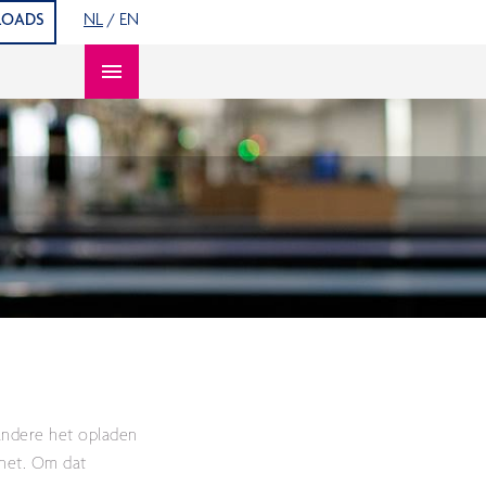
OADS
NL
/
EN
Open content navigation
 andere het opladen
snet. Om dat