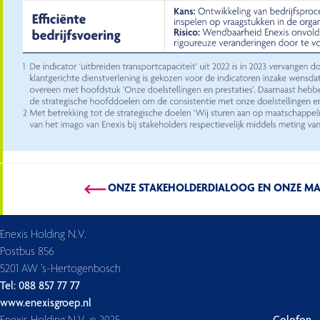
ONZE STAKEHOLDERDIALOOG EN ONZE MAT
Enexis Holding N.V.
Postbus 856
5201 AW ’s-Hertogenbosch
Tel: 088 857 77 77
www.enexisgroep.nl