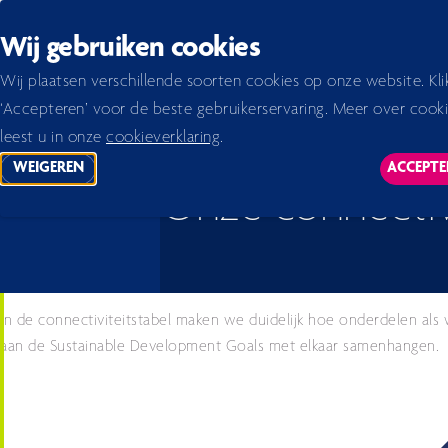
Back to homepage
Wij gebruiken cookies
Home 2026
Jaarverslag 2023
verslag
Over Enexis
Onze connectiviteitstabel
Wij plaatsen verschillende soorten cookies op onze website. Kli
‘Accepteren’ voor de beste gebruikerservaring. Meer over cook
leest u in onze
cookieverklaring
.
WEIGEREN
ACCEPTE
TRACKING SCRIPTS
TR
Onze connectivi
In de connectiviteitstabel maken we duidelijk hoe onderdelen als w
aan de Sustainable Development Goals met elkaar samenhangen.