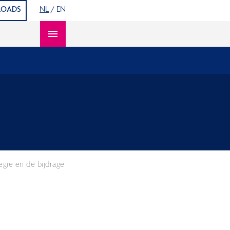
OADS
NL
/
EN
Open content navigation
egie en de bijdrage