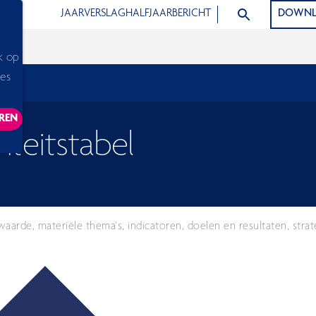
ZOEK ARTIKELEN
JAARVERSLAG
HALFJAARBERICHT
DOWNL
k op
ies
REN
ACKING SCRIPTS, THIS WILL RELOAD THE PAGE.
teitstabel
aarde, materiële thema's, indicatoren, doelen en resultaten, strat