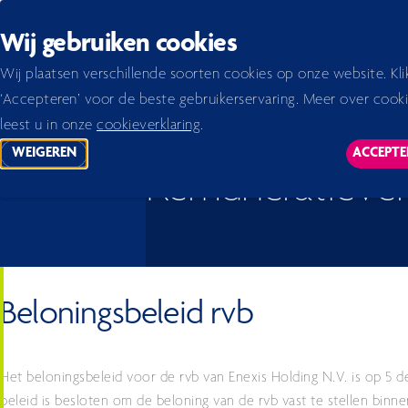
Back to homepage
Wij gebruiken cookies
Home 2026
Jaarverslag 2024
verslag
Corporate governance
Remuneratieverslag
Wij plaatsen verschillende soorten cookies op onze website. Kli
‘Accepteren’ voor de beste gebruikerservaring. Meer over cook
leest u in onze
cookieverklaring
.
WEIGEREN
ACCEPTE
TRACKING SCRIPTS
TR
Remuneratiever
Beloningsbeleid rvb
Het beloningsbeleid voor de rvb van Enexis Holding N.V. is op 5 de
beleid is besloten om de beloning van de rvb vast te stellen bin