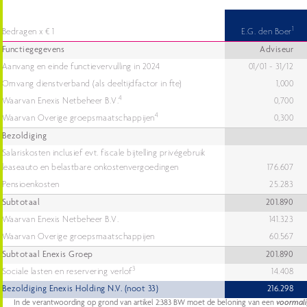
1
Bedragen x € 1
E.G. den Boer
Functiegegevens
Adviseur
Aanvang en einde functievervulling in 2024
01/01 - 31/12
Omvang dienstverband (als deeltijdfactor in fte)
1,000
4
Waarvan Enexis Netbeheer B.V.
0,700
4
Waarvan Overige groepsmaatschappijen
0,300
Bezoldiging
Salariskosten inclusief evt. fiscale bijtelling privégebruik
leaseauto en belastbare onkostenvergoedingen
176.607
Pensioenkosten
25.283
Subtotaal
201.890
Waarvan Enexis Netbeheer B.V.
141.323
Waarvan Overige groepsmaatschappijen
60.567
Subtotaal Enexis Groep
201.890
3
Sociale lasten en reservering verlof
14.408
Bezoldiging Enexis Holding N.V. (noot 33)
216.298
1
In de verantwoording op grond van artikel 2:383 BW moet de beloning van een
voormali