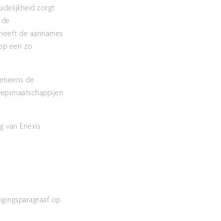
delijkheid zorgt
 de
s heeft de aannames
 op een zo
veneens de
oepsmaatschappijen
g van Enexis
igingsparagraaf op