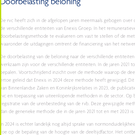
Doorbelasting beloning
De rvc heeft zich in de afgelopen jaren meermaals gebogen over
de verschillende entiteiten van Enexis Groep. In het remuneratiev
doorbelastingsmethode te evalueren om vast te stellen of de meth
waaronder de uitdagingen omtrent de financiering van het netwer
De doorbelasting van de beloning naar de verschillende entiteiten
werkzaam zijn voor de verschillende entiteiten. In de jaren 2021 t
bepalen. Voortschrijdend inzicht over de methode waarop de deel
ertoe geleid dat Enexis in 2024 deze methode heeft gewijzigd. Dit
van Binnenlandse Zaken en Koninkrijksrelaties in 2023, de publica
rvc en toepassing van uiteenlopende methoden in de sector. Op ba
registratie van de urenbesteding van de rvb. Deze gewijzigde met
dan de generieke methode die in de jaren 2021 tot en met 2023 is
In 2024 is echter landelijk nog altijd sprake van normonduidelijk
toe op de bepaling van de hoogte van de deeltijdfactor. Het ont