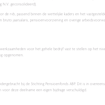
g N.V. geconsolideerd).
or de rvb, passend binnen de wettelijke kaders en het vastgesteld
n bruto jaarsalaris, pensioenvoorziening en overige arbeidsvoorw
e werkzaamheden voor het gehele bedrijf vast te stellen op het n
ning opgenomen.
dergebracht bij de Stichting Pensioenfonds ABP. Dit is in overee
n voor deze deelname een eigen bijdrage verschuldigd.