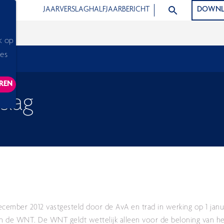
ZOEK ARTIKELEN
JAARVERSLAG
HALFJAARBERICHT
DOWNL
k op
ies
REN
ACKING SCRIPTS, THIS WILL RELOAD THE PAGE.
slag
cember 2012 vastgesteld door de AvA en trad in werking op 1 januar
nen de WNT. De WNT geldt wettelijk alleen voor de beloning van h