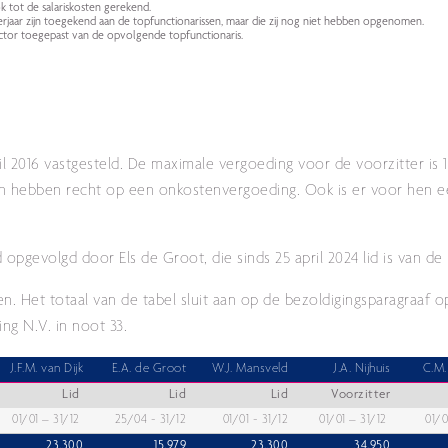
 tot de salariskosten gerekend.
rjaar zijn toegekend aan de topfunctionarissen, maar die zij nog niet hebben opgenomen.
dfactor toegepast van de opvolgende topfunctionaris.
il 2016 vastgesteld. De maximale vergoeding voor de voorzitter is
 hebben recht op een onkostenvergoeding. Ook is er voor hen e
opgevolgd door Els de Groot, die sinds 25 april 2024 lid is van de 
en. Het totaal van de tabel sluit aan op de bezoldigingsparagraaf 
ng N.V. in noot 33.
J.F.M. van Dijk
E.A. de Groot
W.J. Mansveld
J.A. Nijhuis
C.M.
Lid
Lid
Lid
Voorzitter
01/01 – 31/12
25/04 - 31/12
01/01 - 31/12
01/01 – 31/12
01/0
23.300
15.979
23.300
34.950