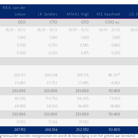
R.B.A. van der
Leeuw
J.K. Sanders
M.N.A.J. Vogt
M.E. Kaashoek
J.G. 
CEO
CTO
CFO
COO a.i.
01/01 - 31/12
01/01 - 31/12
01/01 - 31/12
01/01 - 31/03
01/0
1,000
1,000
1,000
1,000
0,700
0,750
0,585
0,800
0,300
0,250
0,415
0,200
2
209.317
209.248
209.315
86.337
23.683
23.752
23.685
6.063
233.000
233.000
233.000
92.400
163.100
174.750
136.305
73.920
69.900
58.250
96.695
18.480
233.000
233.000
233.000
92.400
14.912
11.336
19.592
-
247.912
244.336
252.592
92.400
g
bestuurder worden meegenomen en wordt de bezoldiging over het gehele jaar berekend.