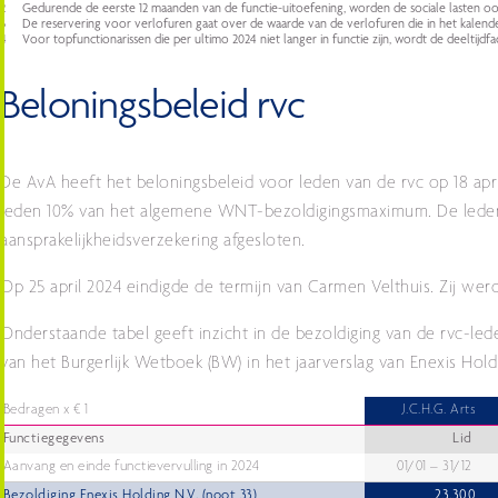
2
Gedurende de eerste 12 maanden van de functie-uitoefening, worden de sociale lasten ook
3
De reservering voor verlofuren gaat over de waarde van de verlofuren die in het kalende
4
Voor topfunctionarissen die per ultimo 2024 niet langer in functie zijn, wordt de deeltij
Beloningsbeleid rvc
De AvA heeft het beloningsbeleid voor leden van de rvc op 18 apr
leden 10% van het algemene WNT-bezoldigingsmaximum. De leden
aansprakelijkheidsverzekering afgesloten.
Op 25 april 2024 eindigde de termijn van Carmen Velthuis. Zij werd 
Onderstaande tabel geeft inzicht in de bezoldiging van de rvc-led
van het Burgerlijk Wetboek (BW) in het jaarverslag van Enexis Holdi
Bedragen x € 1
J.C.H.G. Arts
Functiegegevens
Lid
Aanvang en einde functievervulling in 2024
01/01 – 31/12
Bezoldiging Enexis Holding N.V. (noot 33)
23.300