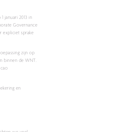
1 januari 2013 in
orporate Governance
 expliciet sprake
toepassing zijn op
sen binnen de WNT.
 cao
ekering en