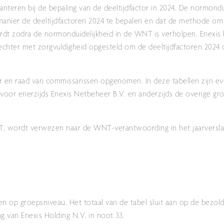
teren bij de bepaling van de deeltijdfactor in 2024. De normondui
manier de deeltijdfactoren 2024 te bepalen en dat de methode om
ordt zodra de normonduidelijkheid in de WNT is verholpen. Enexi
 echter met zorgvuldigheid opgesteld om de deeltijdfactoren 2024
ur en raad van commissarissen opgenomen. In deze tabellen zijn e
oor enerzijds Enexis Netbeheer B.V. en anderzijds de overige gr
T, wordt verwezen naar de WNT-verantwoording in het jaarversla
en op groepsniveau. Het totaal van de tabel sluit aan op de bezold
g van Enexis Holding N.V. in noot 33.