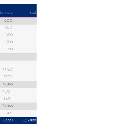
Slootweg
Totaal
COO
4 - 31/12
1,000
0,800
0,200
157.367
17.701
175.068
140.054
35.014
175.068
8.493
183.561
1.237.099