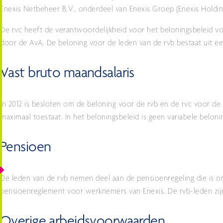
Enexis Netbeheer B.V., onderdeel van Enexis Groep (Enexis Holdin
De rvc heeft de verantwoordelijkheid voor het beloningsbeleid vo
door de AvA. De beloning voor de leden van de rvb bestaat uit ee
Vast bruto maandsalaris
In 2012 is besloten om de beloning voor de rvb en de rvc voor d
maximaal toestaat. In het beloningsbeleid is geen variabele belo
Pensioen
De leden van de rvb nemen deel aan de pensioenregeling die is on
pensioenreglement voor werknemers van Enexis. De rvb-leden zij
Overige arbeidsvoorwaarden