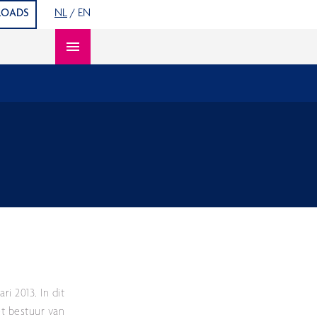
OADS
NL
/
EN
Open content navigation
i 2013. In dit
et bestuur van