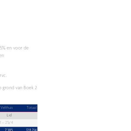
 15% en voor de
en
rvc.
op grond van Boek 2
 Velthuis
Totaal
Lid
1 – 25/4
7.385
128.214