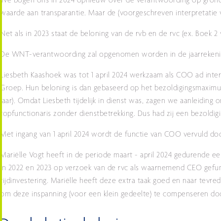
We bogen ons in 2024 opnieuw over de verantwoording op grond 
waarde aan transparantie. Maar de (voorgeschreven interpretati
Net als in 2023 staat de beloning van de rvb en de rvc (ex. Boek 2
De WNT-verantwoording zal opgenomen worden in de jaarrekening
Liesbeth Kaashoek was tot 1 april 2024 werkzaam als COO ad inter
Groep. Hun beloning is dan gebaseerd op het bezoldigingsmaximum
jaar). Omdat Liesbeth tijdelijk in dienst was, zagen we aanleiding
topfunctionaris zonder dienstbetrekking. Dus had zij een bezoldi
Met ingang van 1 april 2024 wordt de functie van COO vervuld do
Mariëlle Vogt heeft in de periode maart - april 2024 gedurende e
in 2022 en 2023 op verzoek van de rvc als waarnemend CEO gefunge
tijdinvestering. Mariëlle heeft deze extra taak goed en naar tevred
om deze inspanning (voor een klein gedeelte) te compenseren do