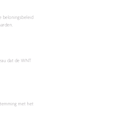
e beloningsbeleid
aarden.
iveau dat de WNT
nstemming met het