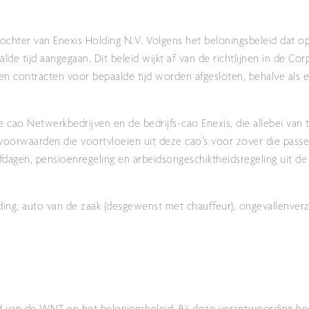
dochter van Enexis Holding N.V. Volgens het beloningsbeleid dat op 
lde tijd aangegaan. Dit beleid wijkt af van de richtlijnen in de C
n contracten voor bepaalde tijd worden afgesloten, behalve als er
e cao Netwerkbedrijven en de bedrijfs-cao Enexis, die allebei van 
svoorwaarden die voortvloeien uit deze cao’s voor zover die pas
dagen, pensioenregeling en arbeidsongeschiktheidsregeling uit de
ing, auto van de zaak (desgewenst met chauffeur), ongevallenverz