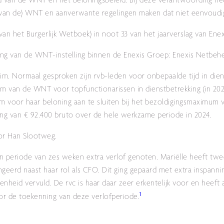
van de WNT en het beloningsbeleid. Bij deze verantwoording he
e van de) WNT en aanverwante regelingen maken dat niet eenvoudi
 van het Burgerlijk Wetboek) in noot 33 van het jaarverslag van Ene
 van de WNT-instelling binnen de Enexis Groep: Enexis Netbehe
im. Normaal gesproken zijn rvb-leden voor onbepaalde tijd in dien
 van de WNT voor topfunctionarissen in dienstbetrekking (in 202
 om voor haar beloning aan te sluiten bij het bezoldigingsmaximum 
ging van € 92.400 bruto over de hele werkzame periode in 2024.
or Han Slootweg.
en periode van zes weken extra verlof genoten. Mariëlle heeft tw
erd naast haar rol als CFO. Dit ging gepaard met extra inspannin
enheid vervuld. De rvc is haar daar zeer erkentelijk voor en heeft 
1
or de toekenning van deze verlofperiode.