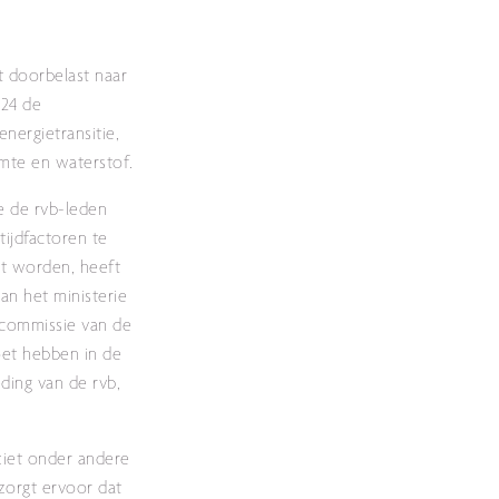
t doorbelast naar
024 de
nergietransitie,
rmte en waterstof.
e de rvb-leden
tijdfactoren te
et worden, heeft
an het ministerie
R-commissie van de
oet hebben in de
ding van de rvb,
 ziet onder andere
zorgt ervoor dat