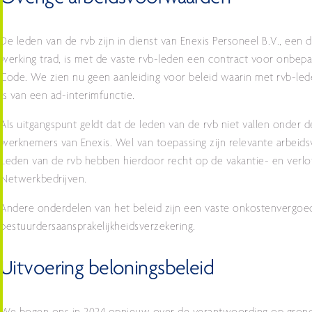
De leden van de rvb zijn in dienst van Enexis Personeel B.V., een 
werking trad, is met de vaste rvb-leden een contract voor onbepaa
Code. We zien nu geen aanleiding voor beleid waarin met rvb-lede
is van een ad-interimfunctie.
Als uitgangspunt geldt dat de leden van de rvb niet vallen onder d
werknemers van Enexis. Wel van toepassing zijn relevante arbeid
Leden van de rvb hebben hierdoor recht op de vakantie- en verlof
Netwerkbedrijven.
Andere onderdelen van het beleid zijn een vaste onkostenvergoed
bestuurdersaansprakelijkheidsverzekering.
Uitvoering beloningsbeleid