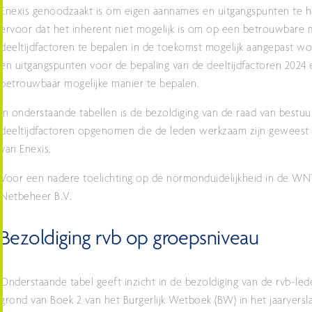
Enexis genoodzaakt is om eigen aannames en uitgangspunten te han
ervoor dat het inherent niet mogelijk is om op een betrouwbare 
deeltijdfactoren te bepalen in de toekomst mogelijk aangepast w
en uitgangspunten voor de bepaling van de deeltijdfactoren 2024
betrouwbaar mogelijke manier te bepalen.
In onderstaande tabellen is de bezoldiging van de raad van bestu
deeltijdfactoren opgenomen die de leden werkzaam zijn geweest v
van Enexis.
Voor een nadere toelichting op de normonduidelijkheid in de WN
Netbeheer B.V.
Bezoldiging rvb op groepsniveau
Onderstaande tabel geeft inzicht in de bezoldiging van de rvb-led
grond van Boek 2 van het Burgerlijk Wetboek (BW) in het jaarversla