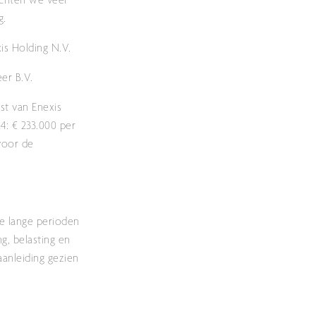
chten we veel
g.
xis Holding N.V.
er B.V.
st van Enexis
4: € 233.000 per
voor de
ee lange perioden
g, belasting en
aanleiding gezien