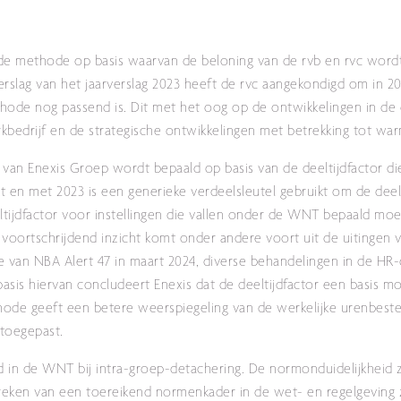
 de methode op basis waarvan de beloning van de rvb en rvc word
erslag van het jaarverslag 2023 heeft de rvc aangekondigd om in 2
ode nog passend is. Dit met het oog op de ontwikkelingen in de e
kbedrijf en de strategische ontwikkelingen met betrekking tot wa
 van Enexis Groep wordt bepaald op basis van de deeltijdfactor di
ot en met 2023 is een generieke verdeelsleutel gebruikt om de deel
tijdfactor voor instellingen die vallen onder de WNT bepaald mo
 voortschrijdend inzicht komt onder andere voort uit de uitingen v
tie van NBA Alert 47 in maart 2024, diverse behandelingen in de H
sis hiervan concludeert Enexis dat de deeltijdfactor een basis m
hode geeft een betere weerspiegeling van de werkelijke urenbeste
 toegepast.
heid in de WNT bij intra-groep-detachering. De normonduidelijkheid
breken van een toereikend normenkader in de wet- en regelgeving 