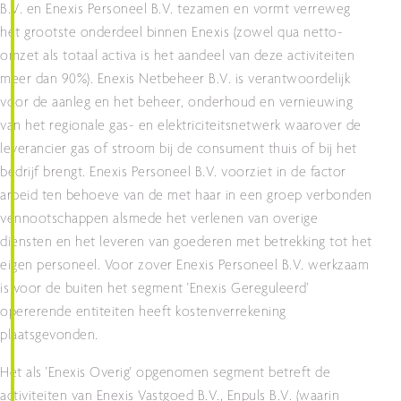
B.V. en Enexis Personeel B.V. tezamen en vormt verreweg
het grootste onderdeel binnen Enexis (zowel qua netto-
omzet als totaal activa is het aandeel van deze activiteiten
meer dan 90%). Enexis Netbeheer B.V. is verantwoordelijk
voor de aanleg en het beheer, onderhoud en vernieuwing
van het regionale gas- en elektriciteitsnetwerk waarover de
leverancier gas of stroom bij de consument thuis of bij het
bedrijf brengt. Enexis Personeel B.V. voorziet in de factor
arbeid ten behoeve van de met haar in een groep verbonden
vennootschappen alsmede het verlenen van overige
diensten en het leveren van goederen met betrekking tot het
eigen personeel. Voor zover Enexis Personeel B.V. werkzaam
is voor de buiten het segment 'Enexis Gereguleerd'
opererende entiteiten heeft kostenverrekening
plaatsgevonden.
Het als 'Enexis Overig' opgenomen segment betreft de
activiteiten van Enexis Vastgoed B.V., Enpuls B.V. (waarin