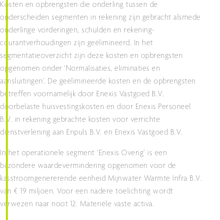
Kosten en opbrengsten die onderling tussen de
onderscheiden segmenten in rekening zijn gebracht alsmede
onderlinge vorderingen, schulden en rekening-
courantverhoudingen zijn geëlimineerd. In het
segmentatieoverzicht zijn deze kosten en opbrengsten
opgenomen onder 'Normalisaties, eliminaties en
aansluitingen'. De geëlimineerde kosten en de opbrengsten
betreffen voornamelijk door Enexis Vastgoed B.V.
doorbelaste huisvestingskosten en door Enexis Personeel
B.V. in rekening gebrachte kosten voor verrichte
dienstverlening aan Enpuls B.V. en Enexis Vastgoed B.V.
In het operationele segment ‘Enexis Overig’ is een
bijzondere waardevermindering opgenomen voor de
kasstroomgenererende eenheid Mijnwater Warmte Infra B.V.
van € 19 miljoen. Voor een nadere toelichting wordt
verwezen naar noot 12. Materiële vaste activa.