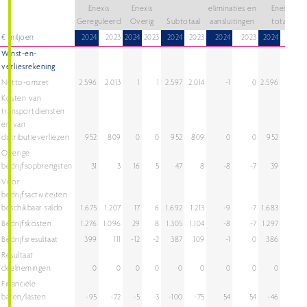
Enexis
Enexis
eliminaties en
Enexis
Gereguleerd
Overig
Subtotaal
aansluitingen
totaal
€ miljoen
2024
2023
2024
2023
2024
2023
2024
2023
2024
2023
Winst-en-
verliesrekening
Netto-omzet
2.596
2.013
1
1
2.597
2.014
-1
0
2.596
2.014
Kosten van
transportdiensten
en van
distributieverliezen
952
809
0
0
952
809
0
0
952
809
Overige
bedrijfsopbrengsten
31
3
16
5
47
8
-8
-7
39
1
Voor
bedrijfsactiviteiten
beschikbaar saldo
1.675
1.207
17
6
1.692
1.213
-9
-7
1.683
1.206
Bedrijfskosten
1.276
1.096
29
8
1.305
1.104
-8
-7
1.297
1.097
Bedrijfsresultaat
399
111
-12
-2
387
109
-1
0
386
109
Resultaat
deelnemingen
0
0
0
0
0
0
0
0
0
0
Financiële
baten/lasten
-95
-72
-5
-3
-100
-75
54
54
-46
-21