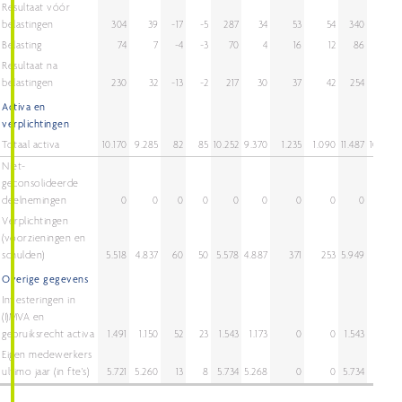
Resultaat vóór
belastingen
304
39
-17
-5
287
34
53
54
340
88
Belasting
74
7
-4
-3
70
4
16
12
86
16
Resultaat na
belastingen
230
32
-13
-2
217
30
37
42
254
72
Activa en
verplichtingen
Totaal activa
10.170
9.285
82
85
10.252
9.370
1.235
1.090
11.487
10.460
Niet-
geconsolideerde
deelnemingen
0
0
0
0
0
0
0
0
0
0
Verplichtingen
(voorzieningen en
schulden)
5.518
4.837
60
50
5.578
4.887
371
253
5.949
5.140
Overige gegevens
Investeringen in
(I)MVA en
gebruiksrecht activa
1.491
1.150
52
23
1.543
1.173
0
0
1.543
1.173
Eigen medewerkers
ultimo jaar (in fte's)
5.721
5.260
13
8
5.734
5.268
0
0
5.734
5.268