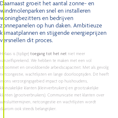
Daarnaast groeit het aantal zonne- en
windmolenparken snel en installeren
woningbezitters en bedrijven
zonnepanelen op hun daken. Ambitieuze
klimaatplannen en stijgende energieprijzen
versnellen dit proces
.
Helaas is (tijdige)
toegang tot het net
niet meer
vanzelfsprekend. We hebben te maken met een vol
stroomnet en onvoldoende arbeidscapaciteit. Met als gevolg
netcongestie, wachtlijsten en lange doorlooptijden. Dit heeft
in ons verzorgingsgebied impact op huishoudens,
kleinzakelijke klanten (kleinverbruikers) en grootzakelijke
klanten (grootverbruikers).
Communicatie met klanten over
aansluittermijnen, netcongestie en wachtlijsten wordt
daarom ook steeds belangrijker.