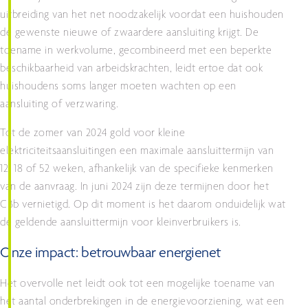
uitbreiding van het net noodzakelijk voordat een huishouden
de gewenste nieuwe of zwaardere aansluiting krijgt. De
toename in werkvolume, gecombineerd met een beperkte
beschikbaarheid van arbeidskrachten, leidt ertoe dat ook
huishoudens soms langer moeten wachten op een
aansluiting of verzwaring.
Tot de zomer van 2024 gold voor kleine
elektriciteitsaansluitingen een maximale aansluittermijn van
12, 18 of 52 weken, afhankelijk van de specifieke kenmerken
van de aanvraag. In juni 2024 zijn deze termijnen door het
CBb vernietigd. Op dit moment is het daarom onduidelijk wat
de geldende aansluittermijn voor kleinverbruikers is.
Onze impact: betrouwbaar energienet
Het overvolle net leidt ook tot een mogelijke toename van
het aantal onderbrekingen in de energievoorziening, wat een