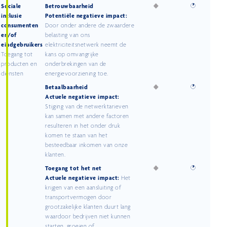
Sociale
Betrouwbaarheid
inclusie
Potentiële negatieve impact:
consumenten
Door onder andere de zwaardere
en/of
belasting van ons
eindgebruikers
elektriciteitsnetwerk neemt de
Toegang tot
kans op omvangrijke
producten en
onderbrekingen van de
diensten
energievoorziening toe.
Betaalbaarheid
Actuele negatieve impact:
Stijging van de netwerktarieven
kan samen met andere factoren
resulteren in het onder druk
komen te staan van het
besteedbaar inkomen van onze
klanten.
Toegang tot het net
Actuele negatieve impact:
Het
krijgen van een aansluiting of
transportvermogen door
grootzakelijke klanten duurt lang
waardoor bedrijven niet kunnen
starten, groeien of