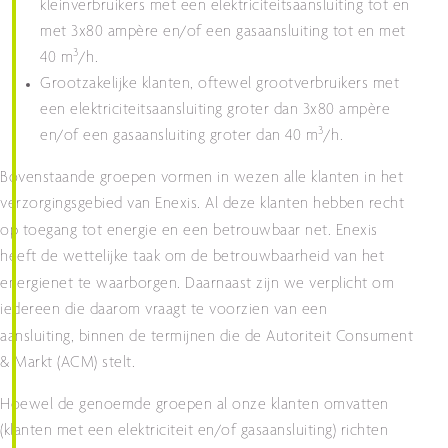
kleinverbruikers met een elektriciteitsaansluiting tot en
met 3x80 ampère en/of een gasaansluiting tot en met
3
40 m
/h.
Grootzakelijke klanten, oftewel grootverbruikers met
een elektriciteitsaansluiting groter dan 3x80 ampère
3
en/of een gasaansluiting groter dan 40 m
/h.
Bovenstaande groepen vormen in wezen alle klanten in het
verzorgingsgebied van Enexis. Al deze klanten hebben recht
op toegang tot energie
en een betrouwbaar net. Enexis
heeft de wettelijke taak om de betrouwbaarheid van het
energienet te waarborgen.
Daarnaast zijn we verplicht om
iedereen die daarom vraagt te voorzien van een
aansluiting,
binnen de termijnen die de Autoriteit Consument
& Markt (ACM) stelt.
Hoewel de genoemde groepen al onze klanten omvatten
(klanten met een elektriciteit en/of gasaansluiting) richten