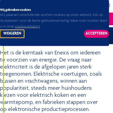
Back to homepage
Ope
Wij gebruiken cookies
Wij plaatsen verschillende soorten cookies op onze website. Klik op
Home 2026
Jaarverslag 2024
verslag
Duurzaamheidsverklaring
Ope
‘Accepteren’ voor de beste gebruikerservaring. Meer over cookies leest
S4 Consumenten en eindgebruikers
u in onze
cookieverklaring
.
WEIGEREN
ACCEPTEREN
TRACKING SCRIPTS
TRACKING
S4 Consumenten en eindgebruikers
Het is de kerntaak van Enexis om iedereen
te voorzien van energie. De vraag naar
elektriciteit is de afgelopen jaren sterk
toegenomen. Elektrische voertuigen, zoals
bussen en vrachtwagens, winnen aan
populariteit, steeds meer huishoudens
kiezen voor elektrisch koken en een
warmtepomp, en fabrieken stappen over
op elektronische productieprocessen.