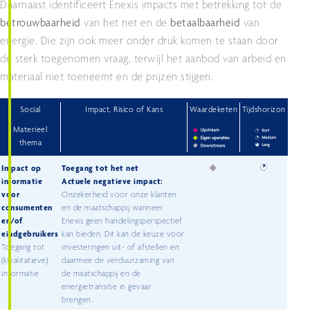
Daarnaast identificeert Enexis impacts met betrekking tot de
betrouwbaarheid
van het net en de
betaalbaarheid
van
energie. Die zijn ook meer onder druk komen te staan door
de sterk toegenomen vraag, terwijl het aanbod van arbeid en
materiaal niet toeneemt en de prijzen stijgen.
Social
Impact, Risico of Kans
Waardeketen
Tijdshorizon
Materieel
thema
Impact op
Toegang tot het net
informatie
Actuele negatieve impact:
voor
Onzekerheid voor onze klanten
consumenten
en de maatschappij wanneer
en/of
Enexis geen handelingsperspectief
eindgebruikers
kan bieden. Dit kan de keuze voor
Toegang tot
investeringen uit- of afstellen en
(kwalitatieve)
daarmee de verduurzaming van
informatie
de maatschappij en de
energietransitie in gevaar
brengen.