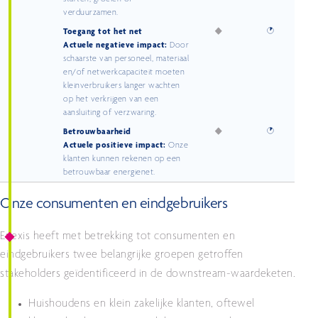
verduurzamen.
Toegang tot het net
Actuele negatieve impact:
Door
schaarste van personeel, materiaal
en/of netwerkcapaciteit moeten
kleinverbruikers langer wachten
op het verkrijgen van een
aansluiting of verzwaring.
Betrouwbaarheid
Actuele positieve impact:
Onze
klanten kunnen rekenen op een
betrouwbaar energienet.
Onze consumenten en eindgebruikers
Enexis heeft met betrekking tot consumenten en
eindgebruikers twee belangrijke groepen getroffen
stakeholders geïdentificeerd in de downstream-waardeketen.
Huishoudens en klein zakelijke klanten, oftewel