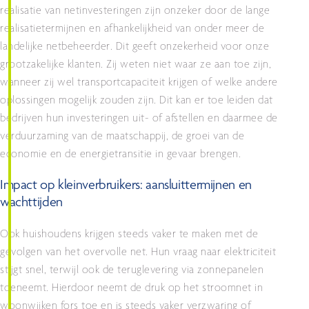
realisatie van netinvesteringen zijn onzeker door de lange
realisatietermijnen en afhankelijkheid van onder meer de
landelijke netbeheerder. Dit geeft onzekerheid voor onze
grootzakelijke klanten. Zij weten niet waar ze aan toe zijn,
wanneer zij wel transportcapaciteit krijgen of welke andere
oplossingen mogelijk zouden zijn. Dit kan er toe leiden dat
bedrijven hun investeringen uit- of afstellen en daarmee de
verduurzaming van de maatschappij, de groei van de
economie en de energietransitie in gevaar brengen.
Impact op kleinverbruikers: aansluittermijnen en
wachttijden
Ook huishoudens krijgen steeds vaker te maken met de
gevolgen van het overvolle net. Hun vraag naar elektriciteit
stijgt snel, terwijl ook de teruglevering via zonnepanelen
toeneemt. Hierdoor neemt de druk op het stroomnet in
woonwijken fors toe en is steeds vaker verzwaring of