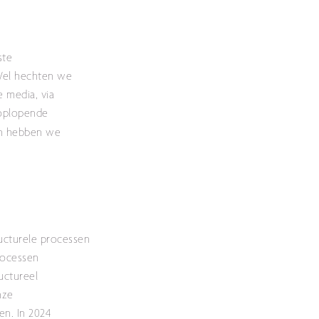
ste
 Wel hechten we
 media, via
 oplopende
en hebben we
ucturele processen
rocessen
uctureel
nze
en. In 2024