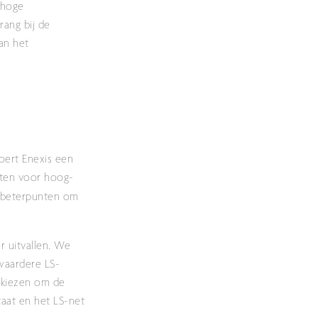
 hoge
rang bij de
van het
oert Enexis een
nten voor hoog-
erbeterpunten om
r uitvallen. We
waardere LS-
r kiezen om de
taat en het LS-net