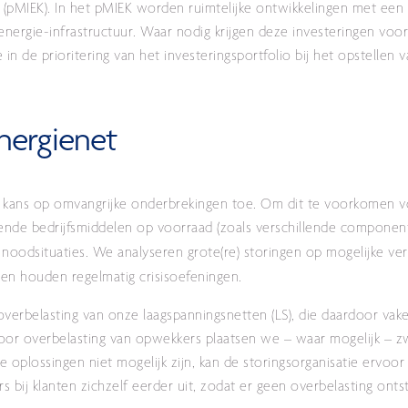
 (pMIEK). In het pMIEK worden ruimtelijke ontwikkelingen met een
nergie-infrastructuur. Waar nodig krijgen deze investeringen voor
n de prioritering van het investeringsportfolio bij het opstellen 
nergienet
 kans op omvangrijke onderbrekingen toe. Om dit te voorkomen v
nde bedrijfsmiddelen op voorraad (zoals verschillende compone
 noodsituaties.
We analyseren grote(re) storingen op mogelijke v
en houden regelmatig crisisoefeningen.
erbelasting van onze laagspanningsnetten (LS), die daardoor vake
door overbelasting van opwekkers plaatsen we – waar mogelijk – z
 oplossingen niet mogelijk zijn, kan de storingsorganisatie ervoo
bij klanten zichzelf eerder uit, zodat er geen overbelasting onts