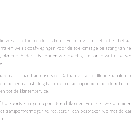
die we als netbeheerder maken.
Investeringen in het net en het aa
s maken we risicoafwegingen voor de toekomstige belasting van he
ngsplannen. Anderzijds houden we rekening met onze wettelijke ver
en.
aken aan onze klantenservice. Dat kan via verschillende kanalen: t
ten met een aansluiting kan ook contact opnemen met de relatiem
n tot de klantenservice.
f transportvermogen bij ons terechtkomen, voorzien we van meer 
g met transportvermogen te realiseren, dan bespreken we met de kl
ant.