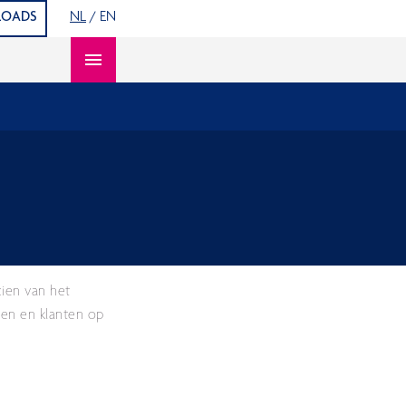
OADS
NL
/
EN
Open content navigation
ien van het
gen en klanten op