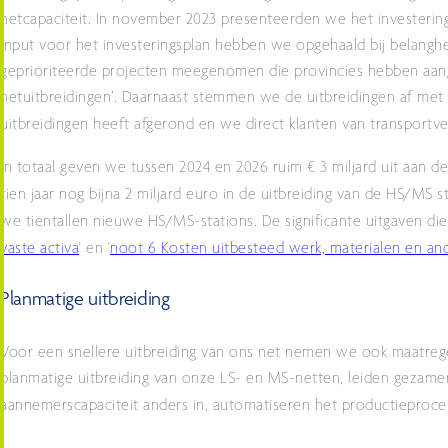
netcapaciteit. In november 2023 presenteerden we het investering
Input voor het investeringsplan hebben we opgehaald bij belanghe
geprioriteerde projecten meegenomen die provincies hebben aange
netuitbreidingen’. Daarnaast stemmen we de uitbreidingen af me
uitbreidingen heeft afgerond en we direct klanten van transport
In totaal geven we tussen 2024 en 2026 ruim € 3 miljard uit aan de 
tien jaar nog bijna 2 miljard euro in de uitbreiding van de HS/MS st
we tientallen nieuwe HS/MS-stations.
De significante uitgaven die
vaste activa
' en '
noot 6 Kosten uitbesteed werk, materialen en an
Planmatige uitbreiding
Voor een snellere uitbreiding van ons net nemen we ook maatrege
planmatige uitbreiding van onze LS- en MS-netten, leiden gezame
aannemerscapaciteit anders in, automatiseren het productieproce