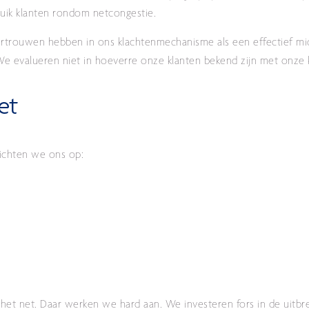
ik klanten rondom netcongestie.
ertrouwen hebben in ons klachtenmechanisme als een effectief m
e evalueren niet in hoeverre onze klanten bekend zijn met onze 
et
richten we ons op:
n het net. Daar werken we hard aan. We investeren fors in de uitbr