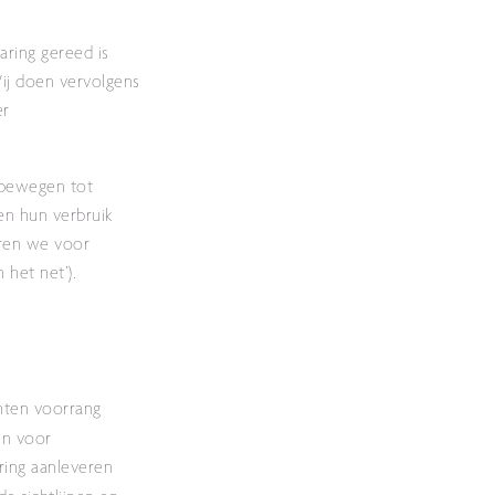
ring gereed is
ij doen vervolgens
er
 bewegen tot
en hun verbruik
ëren we voor
 het net’).
anten voorrang
en voor
ering aanleveren