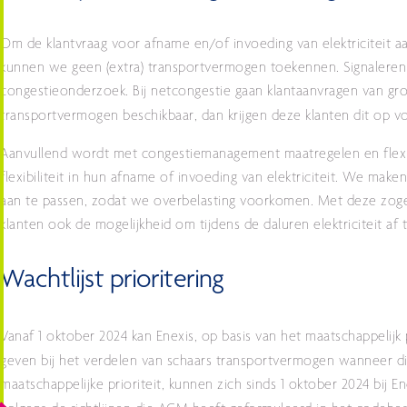
Om de klantvraag voor afname en/of invoeding van elektriciteit 
kunnen we geen (extra) transportvermogen toekennen. Signaleren
congestieonderzoek. Bij netcongestie gaan klantaanvragen van gr
transportvermogen beschikbaar, dan krijgen deze klanten dit op v
Aanvullend wordt met congestiemanagement maatregelen en flexpro
flexibiliteit in hun afname of invoeding van elektriciteit. We ma
aan te passen, zodat we overbelasting voorkomen. Met deze zog
klanten ook de mogelijkheid om tijdens de daluren elektriciteit af 
Wachtlijst prioritering
Vanaf 1 oktober 2024 kan Enexis, op basis van het maatschappelij
geven bij het verdelen van schaars transportvermogen wanneer di
maatschappelijke prioriteit, kunnen zich sinds 1 oktober 2024 bij 