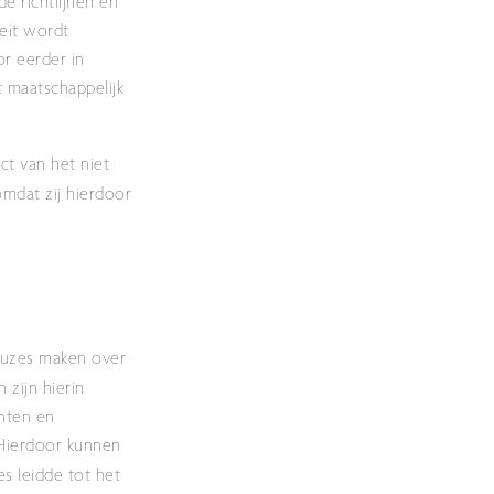
e richtlijnen en
teit wordt
or eerder in
 maatschappelijk
ct van het niet
omdat zij hierdoor
euzes maken over
 zijn hierin
nten en
. Hierdoor kunnen
s leidde tot het