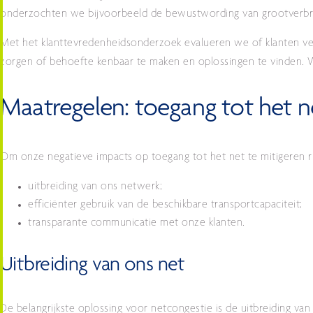
onderzochten we bijvoorbeeld de bewustwording van grootverbru
Met het klanttevredenheidsonderzoek evalueren we of klanten v
zorgen of behoefte kenbaar te maken en oplossingen te vinden.
W
Maatregelen: toegang tot het n
Om onze negatieve impacts op toegang tot het net te mitigeren 
uitbreiding van ons netwerk;
efficiënter gebruik van de beschikbare transportcapaciteit;
transparante communicatie met onze klanten.
Uitbreiding van ons net
De belangrijkste oplossing voor netcongestie is de uitbreiding va