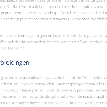
uit.
Enexis beoordeelt deze verzoeken op basis van de vastgesteld
niet. De klant wordt altijd geïnformeerd over het besluit. Als priori
, geprioriteerde plek op de wachtlijst. Deze klanten komen daardo
n zonder geprioriteerde transportaanvraag. Momenteel wordt het
der transportvermogen krijgen en beperkt Enexis de negatieve impa
en ook dat dit voor andere klanten juist negatief kan uitpakken, 
or hen toeneemt.
tbreidingen
 grenzen van onze uitvoeringscapaciteit en ruimte. We moeten k
infrastructuur willen ontwikkelen.
Maatschappelijke ontwikkelingen
et verschillende partijen, zoals de overheid, provincies, gemee
n realiseren in een volgorde die optimaal is voor de maatschappij
t om toekomstige congestie te voorkomen.
Dit samenwerkingsproce