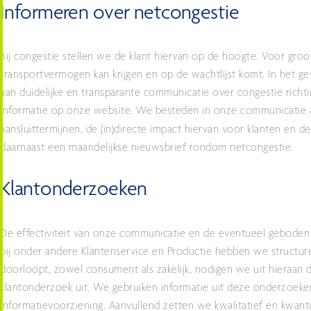
Informeren over netcongestie
Bij congestie stellen we de klant hiervan op de hoogte. Voor groo
transportvermogen kan krijgen en op de wachtlijst komt. In het g
aan duidelijke en transparante communicatie over congestie richt
informatie op onze website. We besteden in onze communicatie 
aansluittermijnen, de (in)directe impact hiervan voor klanten en de
daarnaast een maandelijkse nieuwsbrief rondom netcongestie.
Klantonderzoeken
De effectiviteit van onze communicatie en de eventueel geboden
bij onder andere Klantenservice en Productie hebben we structur
doorloopt, zowel consument als zakelijk, nodigen we uit hieraan 
klantonderzoek uit. We gebruiken informatie uit deze onderzoeke
informatievoorziening. Aanvullend zetten we kwalitatief en kwant