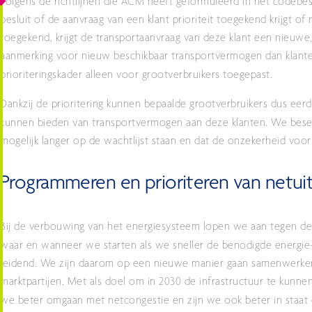
volgens de richtlijnen die ACM heeft geformuleerd in het codebesl
besluit of de aanvraag van een klant prioriteit toegekend krijgt of 
toegekend, krijgt de transportaanvraag van deze klant een nieuwe
aanmerking voor nieuw beschikbaar transportvermogen dan klante
prioriteringskader alleen voor grootverbruikers toegepast.
Dankzij de prioritering kunnen bepaalde grootverbruikers dus eer
kunnen bieden van transportvermogen aan deze klanten.
We beseff
mogelijk langer op de wachtlijst staan en dat de onzekerheid vo
Programmeren en prioriteren van netui
Bij de verbouwing van het energiesysteem lopen we aan tegen de
waar en wanneer we starten als we sneller de benodigde energie-
leidend. We zijn daarom op een nieuwe manier gaan samenwerken m
marktpartijen. Met als doel om in 2030 de infrastructuur te kunne
we beter omgaan met netcongestie en zijn we ook beter in staa