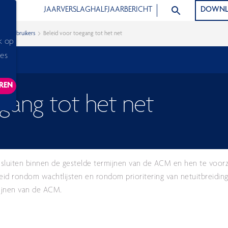
ZOEK ARTIKELEN
JAARVERSLAG
HALFJAARBERICHT
DOWNL
eindgebruikers
Beleid voor toegang tot het net
k op
ies
REN
ACKING SCRIPTS, THIS WILL RELOAD THE PAGE.
gang tot het net
e sluiten binnen de gestelde termijnen van de ACM
en hen te voorz
eid rondom wachtlijsten en rondom prioritering van netuitbreidin
tlijnen van de ACM.
t