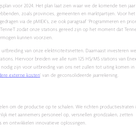
splan voor 2024. Het plan laat zien waar we de komende tien jaar 
bbenden, zoals provincies, gemeenten en marktpartijen. Voor het 
dragen via de pMIEK's, zie ook paragraaf ‘Programmeren en prior
t TenneT zodat onze stations gereed zijn op het moment dat Tenn
vermogen kunnen voorzien.
uitbreiding van onze elektriciteitsnetten.
Daarnaast investeren w
ations.
Hiervoor breiden we alle ruim 125 HS/MS stations van Ene
 nodig zijn voor uitbreiding van ons net zullen tot uiting komen in 
dere externe kosten
' van de geconsolideerde jaarrekening.
len om de productie op te schalen. We richten productiestraten 
nlijk met aannemers personeel op, versnellen grondzaken, zetten
s en ontwikkelen innovatieve oplossingen.