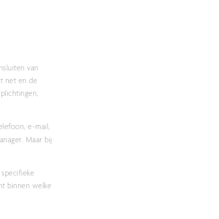
nsluiten van
t net en de
plichtingen,
elefoon, e-mail,
anager. Maar bij
specifieke
ant binnen welke