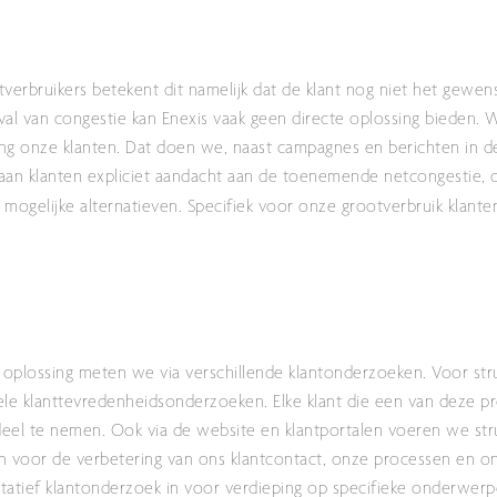
tverbruikers betekent dit namelijk dat de klant nog niet het gewen
eval van congestie kan Enexis vaak geen directe oplossing bieden.
ing onze klanten. Dat doen we, naast campagnes en berichten in de
aan klanten expliciet aandacht aan de toenemende netcongestie,
 mogelijke alternatieven.
Specifiek voor onze grootverbruik klant
 oplossing
meten we via verschillende klantonderzoeken. Voor str
ele klanttevredenheidsonderzoeken. Elke klant die een van deze p
deel te nemen. Ook via de website en klantportalen voeren we str
n voor de verbetering van ons klantcontact, onze processen en o
itatief klantonderzoek in voor verdieping op specifieke onderwerp