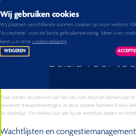
Back to homepage
Wij gebruiken cookies
Home 2026
Jaarverslag 2024
verslag
Duurzaamheidsverklaring
S4 Consumenten en 
Wij plaatsen verschillende soorten cookies op onze website. Kli
‘Accepteren’ voor de beste gebruikerservaring. Meer over cook
leest u in onze
cookieverklaring
.
WEIGEREN
ACCEPTE
TRACKING SCRIPTS
TR
Beleid voor toe
Zoals eerder beschreven lukt het ons niet altijd om klanten aan t
gewenste transportvermogen. In deze situatie hanteert Enexis bel
de wachtlijst. Ons beleid sluit aan bij de wettelijke kaders en rich
Wachtlijsten en congestiemanagemen