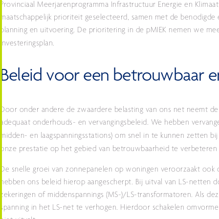
Provinciaal Meerjarenprogramma Infrastructuur Energie en Klimaat
maatschappelijk prioriteit geselecteerd, samen met de benodigde e
planning en uitvoering. De prioritering in de pMIEK nemen we mee i
Investeringsplan.
Beleid voor een betrouwbaar e
Door onder andere de zwaardere belasting van ons net neemt de
adequaat onderhouds- en vervangingsbeleid. We hebben vervange
midden- en laagspanningsstations) om snel in te kunnen zetten bij
onze prestatie op het gebied van betrouwbaarheid te verbeteren 
De snelle groei van zonnepanelen op woningen veroorzaakt ook ov
hebben ons beleid hierop aangescherpt. Bij uitval van LS-netten 
zekeringen of middenspannings (MS-)/LS-transformatoren. Als deze
spanning in het LS-net te verhogen. Hierdoor schakelen omvormers 