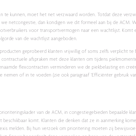
aan te kunnen, moet het net verzwaard worden. Totdat deze verzwa
 we netcongestie, dan kondigen we dit formeel aan bij de ACM. W
ootverbruikers voor transportvermogen naar een wachtlijst. Komt 
olgorde van de wachtlijst aangeboden.
ducten geprobeerd klanten vrijwillig of soms zelfs verplicht te
ken contractuele afspraken met deze klanten om tijdens piekmoment
enaamde flexcontracten verminderen we de piekbelasting en cre
te nemen of in te voeden (zie ook paragraaf ‘Efficiënter gebruik van
k prioriteringskader van de ACM, in congestiegebieden bepaalde kl
t beschikbaar komt.
Klanten die denken dat ze in aanmerking kom
Enexis melden. Bij hun verzoek om prioritering moeten zij bewijsvo