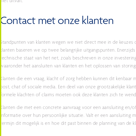
niet uitvalt.
Contact met onze klanten
Standpunten van klanten wegen we niet direct mee in de keuzes 
klanten baseren we op twee belangrijke uitgangspunten. Enerzijd
technische staat van het net, zoals beschreven in onze investeri
waaronder het aansluiten van klanten en het oplossen van storing
Klanten die een vraag, klacht of zorg hebben kunnen dit kenbaar m
post, chat of sociale media.
Een deel van onze grootzakelijke klan
formele klachten of claims moeten ook deze klanten zich te wende
Klanten die met een concrete aanvraag voor een aansluiting en/o
informatie over hun persoonlijke situatie. Valt er een aansluitin
termijn dit mogelijk is en hoe dit past binnen de planning van de kl