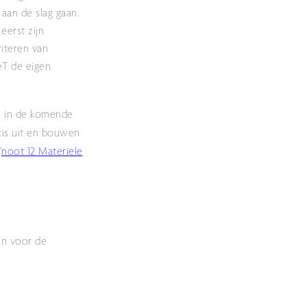
aan de slag gaan.
eerst zijn
iteren van
eT de eigen
e in de komende
xis uit en bouwen
'
noot 12 Materiële
in voor de