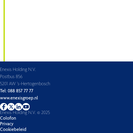
Enexis Holding N.V.
Postbus 856
5201 AW ’s-Hertogenbosch
Tel: 088 857 77 77
www.enexisgroep.nl
Enexis Holding N.V. © 2025
Colofon
Privacy
Cookiebeleid