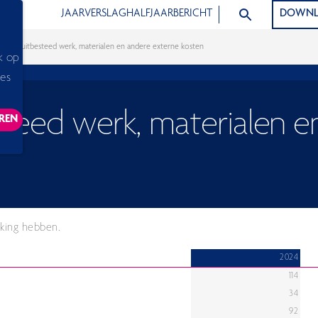
ZOEK ARTIKELEN
JAARVERSLAG
HALFJAARBERICHT
DOWNL
Kosten uitbesteed werk, materialen en andere externe kosten
k op
ies
steed werk, materialen e
REN
ACKING SCRIPTS, THIS WILL RELOAD THE PAGE.
king hebben.
2024
114
34
92