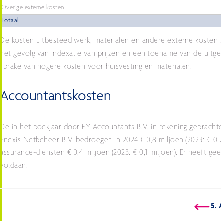
Overige externe kosten
Totaal
De kosten uitbesteed werk, materialen en andere externe kosten st
het gevolg van indexatie van prijzen en een toename van de uit
sprake van hogere kosten voor huisvesting en materialen.
Accountantskosten
De in het boekjaar door EY Accountants B.V. in rekening gebracht
Enexis Netbeheer B.V. bedroegen in 2024 € 0,8 miljoen (2023: € 0,7
assurance-diensten € 0,4 miljoen (2023: € 0,1 miljoen). Er heeft 
voldaan.
5.