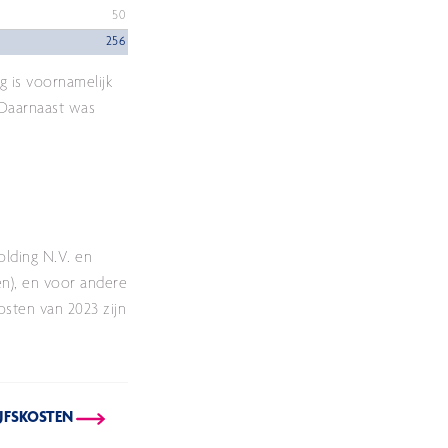
50
256
g is voornamelijk
 Daarnaast was
olding N.V. en
en), en voor andere
osten van 2023 zijn
IJFSKOSTEN