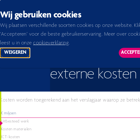
Back to homepage
Wij gebruiken cookies
Home 2026
Jaarverslag 2024
verslag
Noten bij de geconsolideerde jaarrekening
6. 
Wij plaatsen verschillende soorten cookies op onze website. Kli
‘Accepteren’ voor de beste gebruikerservaring. Meer over cook
leest u in onze
cookieverklaring
.
6. Kosten uitbe
WEIGEREN
ACCEPTE
TRACKING SCRIPTS
TR
externe kosten
Kosten worden toegerekend aan het verslagjaar waarop ze betrek
€ miljoen
Uitbesteed werk
Kosten materialen
ICT-kosten