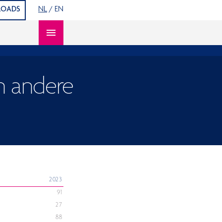
OADS
NL
/
EN
Open content navigation
n andere
2023
91
27
88