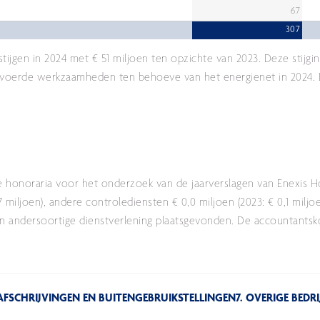
67
307
ijgen in 2024 met € 51 miljoen ten opzichte van 2023. Deze stijgin
gevoerde werkzaamheden ten behoeve van het energienet in 2024.
e honoraria voor het onderzoek van de jaarverslagen van Enexis H
 miljoen), andere controlediensten € 0,0 miljoen (2023: € 0,1 miljo
geen andersoortige dienstverlening plaatsgevonden. De accountantsk
 AFSCHRIJVINGEN EN BUITENGEBRUIKSTELLINGEN
7. OVERIGE BEDR