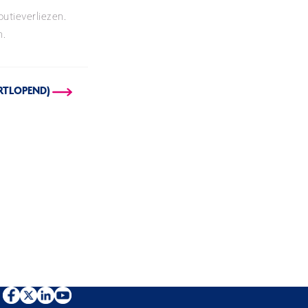
utieverliezen.
n.
RTLOPEND)