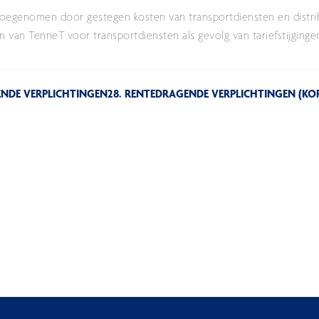
oegenomen door gestegen kosten van transportdiensten en distrib
an TenneT voor transportdiensten als gevolg van tariefstijginge
ENDE VERPLICHTINGEN
28. RENTEDRAGENDE VERPLICHTINGEN (KO