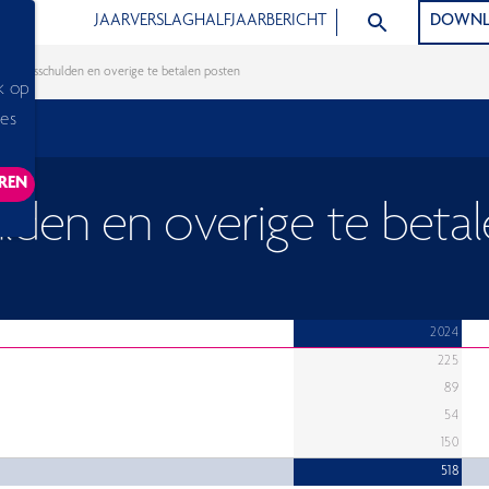
ZOEK ARTIKELEN
JAARVERSLAG
HALFJAARBERICHT
DOWNL
 Handelsschulden en overige te betalen posten
k op
ies
REN
ACKING SCRIPTS, THIS WILL RELOAD THE PAGE.
lden en overige te beta
2024
225
89
54
150
518