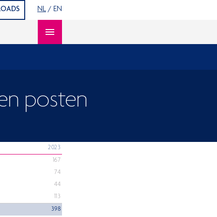
OADS
NL
/
EN
Open content navigation
len posten
2023
167
74
44
113
398