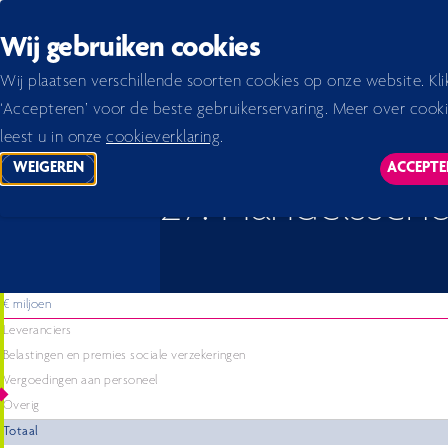
Back to homepage
Wij gebruiken cookies
Home 2026
Jaarverslag 2024
verslag
Noten bij de geconsolideerde jaarrekening
27.
Wij plaatsen verschillende soorten cookies op onze website. Kli
‘Accepteren’ voor de beste gebruikerservaring. Meer over cook
leest u in onze
cookieverklaring
.
WEIGEREN
ACCEPTE
TRACKING SCRIPTS
TR
27. Handelsschu
€ miljoen
Leveranciers
Belastingen en premies sociale verzekeringen
Vergoedingen aan personeel
Overig
Totaal