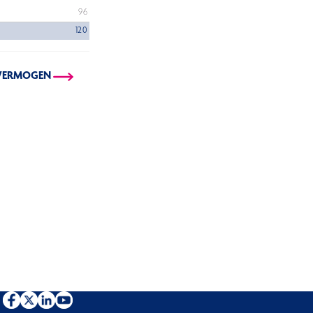
96
120
 VERMOGEN