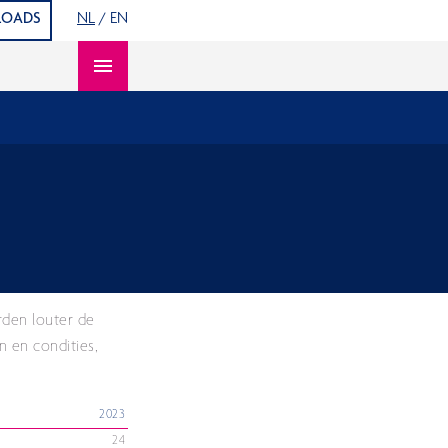
OADS
NL
/
EN
Open content navigation
rden louter de
n en condities,
2023
24