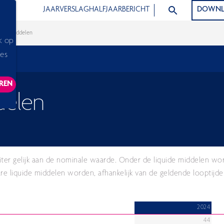
ZOEK ARTIKELEN
JAARVERSLAG
HALFJAARBERICHT
DOWNL
quide middelen
k op
ies
REN
ACKING SCRIPTS, THIS WILL RELOAD THE PAGE.
delen
iter gelijk aan de nominale waarde. Onder de liquide middelen wo
re liquide middelen worden, afhankelijk van de geldende looptijde
2024
44