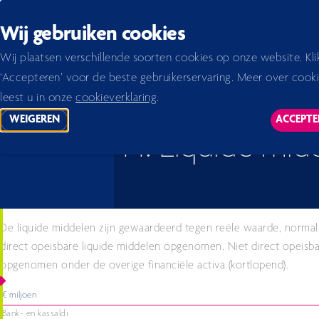
Back to homepage
Wij gebruiken cookies
Home 2026
Jaarverslag 2024
verslag
Noten bij de enkelvoudige jaarrekening
44. Li
Wij plaatsen verschillende soorten cookies op onze website. Kli
‘Accepteren’ voor de beste gebruikerservaring. Meer over cook
leest u in onze
cookieverklaring
.
WEIGEREN
ACCEPTE
TRACKING SCRIPTS
TR
44. Liquide mid
De liquide middelen zijn gewaardeerd tegen reële waarde, normal
direct opeisbare liquide middelen opgenomen. Niet direct opeisba
opgenomen onder de overige financiële activa (kortlopend).
€ miljoen
Bank- en kassaldi