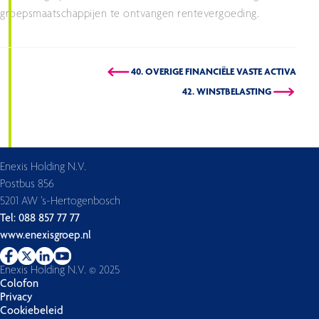
groepsmaatschappijen te ontvangen rentevergoeding.
40. OVERIGE FINANCIËLE VASTE ACTIVA
42. WINSTBELASTING
Enexis Holding N.V.
Postbus 856
5201 AW ’s-Hertogenbosch
Tel: 088 857 77 77
www.enexisgroep.nl
Enexis Holding N.V. © 2025
Colofon
Privacy
Cookiebeleid