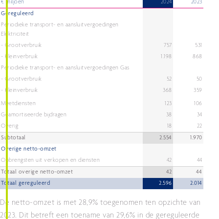
€ miljoen
2024
2023
Gereguleerd
Periodieke transport- en aansluitvergoedingen
Elektriciteit
- Grootverbruik
757
531
- Kleinverbruik
1.198
868
Periodieke transport- en aansluitvergoedingen Gas
- Grootverbruik
52
50
- Kleinverbruik
368
359
Meetdiensten
123
106
Geamortiseerde bijdragen
38
34
Overig
18
22
Subtotaal
2.554
1.970
Overige netto-omzet
Opbrengsten uit verkopen en diensten
42
44
Totaal overige netto-omzet
42
44
Totaal gereguleerd
2.596
2.014
De netto-omzet is met 28,9% toegenomen ten opzichte van
2023. Dit betreft een toename van 29,6% in de gereguleerde