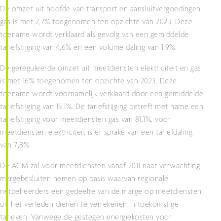
De omzet uit hoofde van transport en aansluitvergoedingen
gas is met 2,7% toegenomen ten opzichte van 2023. Deze
toename wordt verklaard als gevolg van een gemiddelde
tariefstijging van 4,6% en een volume daling van 1,9%.
De gereguleerde omzet uit meetdiensten elektriciteit en gas
is met 16% toegenomen ten opzichte van 2023. Deze
toename wordt voornamelijk verklaard door een gemiddelde
tariefstijging van 15,1%. De tariefstijging betreft met name een
tariefstijging voor meetdiensten gas van 81,1%, voor
meetdiensten elektriciteit is er sprake van een tariefdaling
van 7,8%.
De ACM zal voor meetdiensten vanaf 2011 naar verwachting
margebesluiten nemen op basis waarvan regionale
netbeheerders een gedeelte van de marge op meetdiensten
uit het verleden dienen te verrekenen in toekomstige
tarieven. Vanwege de gestegen energiekosten voor