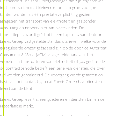
De transport- en aansluitvergoedingen die zijn afgesproken
in de contracten met kleinverbruikers en grootzakelijke
klanten worden als één prestatieverplichting gezien
aangezien het transport van elektriciteit en gas zonder
aansluiting en netwerk niet kan plaatsvinden. De
transactieprijs wordt geïdentificeerd op basis van de door
Enexis Groep vastgestelde standaardtarieven, welke voor de
gereguleerde omzet gebaseerd zijn op de door de Autoriteit
Consument & Markt (ACM) vastgestelde tarieven. Het
voorzien in transporteren van elektriciteit of gas gedurende
de contractperiode betreft een serie van diensten, die over
tijd worden gerealiseerd. De voortgang wordt gemeten op
basis van het aantal dagen dat Enexis Groep haar diensten
levert aan de klant.
Enexis Groep levert alleen goederen en diensten binnen de
Nederlandse markt.