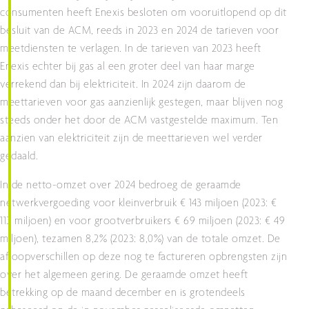
consumenten heeft Enexis besloten om vooruitlopend op dit
besluit van de ACM, reeds in 2023 en 2024 de tarieven voor
meetdiensten te verlagen. In de tarieven van 2023 heeft
Enexis echter bij gas al een groter deel van haar marge
verrekend dan bij elektriciteit. In 2024 zijn daarom de
meettarieven voor gas aanzienlijk gestegen, maar blijven nog
steeds onder het door de ACM vastgestelde maximum. Ten
aanzien van elektriciteit zijn de meettarieven wel verder
gedaald.
In de netto-omzet over 2024 bedroeg de geraamde
netwerkvergoeding voor kleinverbruik € 143 miljoen (2023: €
113 miljoen) en voor grootverbruikers € 69 miljoen (2023: € 49
miljoen), tezamen 8,2% (2023: 8,0%) van de totale omzet. De
afloopverschillen op deze nog te factureren opbrengsten zijn
over het algemeen gering. De geraamde omzet heeft
betrekking op de maand december en is grotendeels